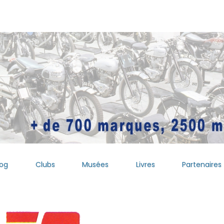
log
Clubs
Musées
Livres
Partenaires