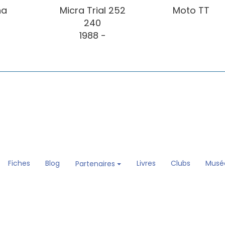
ha
Micra Trial 252
Moto TT
240
1988 -
Fiches
Blog
Livres
Clubs
Musé
Partenaires