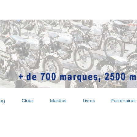
log
Clubs
Musées
Livres
Partenaires