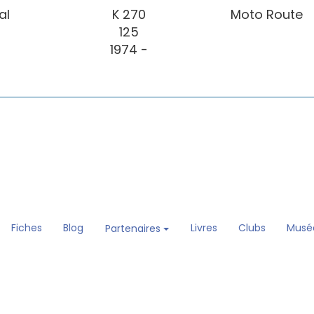
al
K 270
Moto Route
125
1974 -
Fiches
Blog
Livres
Clubs
Musé
Partenaires