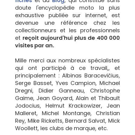
fiches
et du
Blog
, qui constitue sans
doute l'encyclopédie moto la plus
exhaustive publiée sur internet, est
devenue une référence chez les
collectionneurs et les professionnels
et
reçoit aujourd'hui plus de 400 000
visites par an.
Mille merci aux nombreux spécialistes
qui ont participé à ce travail,, et
principalement : Albinas Baracevičius,
Serge Basset, Yves Campion, Michael
Dregni, Didier Ganneau, Christophe
Gaime, Jean Goyard, Alain et Thibault
Jodocius, Helmut Krackowizer, Jean
Malleret, Michel Montange, Christian
Rey, Mike Ricketts, Bernard Salvat, Mick
Woollett, les clubs de marque, etc.