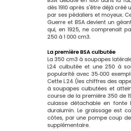
BSA débute en 1861 dans la fab
dès 1910 après s'être déjà créé
par ses pédaliers et moyeux. Ces
Guerre et BSA devient un géant
qui, en 1925, ne comprenait p
250 à 1 000 cm3.
La première BSA culbutée
La 350 cm3 à soupapes latérales
L24 culbutée et une 250 à sou
popularité avec 35‑000 exempl
Cette L 24 (les chiffres des app
à soupapes culbutées et attein
course de la première 350 de 1
culasse détachable en fonte l
duralumin. Le graissage est c
côtes, par une pompe coup de p
supplémentaire.