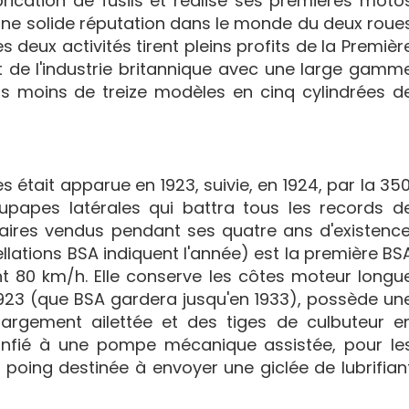
rication de fusils et réalise ses premières moto
 une solide réputation dans le monde du deux roue
 deux activités tirent pleins profits de la Premièr
 de l'industrie britannique avec une large gamm
as moins de treize modèles en cinq cylindrées d
 était apparue en 1923, suivie, en 1924, par la 35
papes latérales qui battra tous les records d
aires vendus pendant ses quatre ans d'existence
ellations BSA indiquent l'année) est la première BS
t 80 km/h. Elle conserve les côtes moteur longu
923 (que BSA gardera jusqu'en 1933), possède un
argement ailettée et des tiges de culbuteur e
onfié à une pompe mécanique assistée, pour le
oing destinée à envoyer une giclée de lubrifian