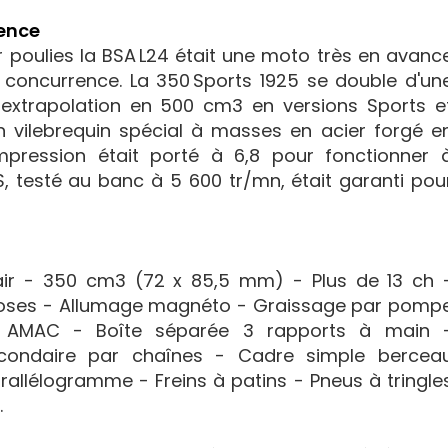
rence
ur poulies la BSA L24 était une moto très en avanc
concurrence. La 350 Sports 1925 se double d'un
 extrapolation en 500 cm3 en versions Sports e
n vilebrequin spécial à masses en acier forgé e
pression était porté à 6,8 pour fonctionner 
, testé au banc à 5 600 tr/mn, était garanti pou
 air - 350 cm3 (72 x 85,5 mm) - Plus de 13 ch 
oses - Allumage magnéto - Graissage par pomp
r AMAC - Boîte séparée 3 rapports à main 
econdaire par chaînes - Cadre simple bercea
rallélogramme - Freins à patins - Pneus à tringle
.