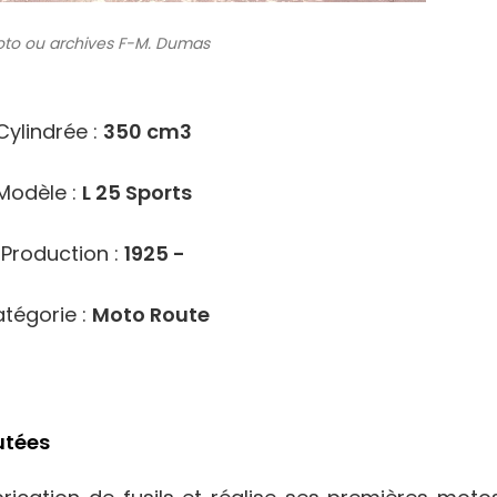
to ou archives
F-M. Dumas
1111
Cylindrée :
350 cm3
Modèle :
L 25 Sports
Production :
1925 -
tégorie :
Moto Route
utées