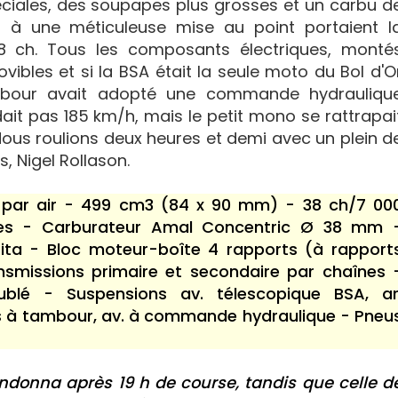
ciales, des soupapes plus grosses et un carbu d
à une méticuleuse mise au point portaient l
8 ch. Tous les composants électriques, monté
vibles et si la BSA était la seule moto du Bol d'O
mbour avait adopté une commande hydrauliqu
édait pas 185 km/h, mais le petit mono se rattrapai
«Nous roulions deux heures et demi avec un plein d
s, Nigel Rollason.
i par air - 499 cm3 (84 x 90 mm) - 38 ch/7 00
ées - Carburateur Amal Concentric Ø 38 mm 
ita - Bloc moteur-boîte 4 rapports (à rapport
smissions primaire et secondaire par chaînes 
blé - Suspensions av. télescopique BSA, ar
ns à tambour, av. à commande hydraulique - Pneu
ndonna après 19 h de course, tandis que celle d