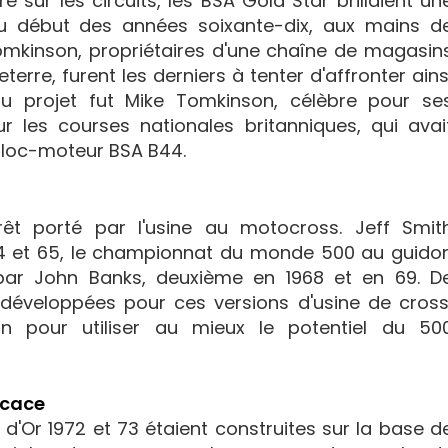
e sur les circuits, les BSA Gold Star brillaient un
au début des années soixante-dix, aux mains d
omkinson, propriétaires d'une chaîne de magasin
terre, furent les derniers à tenter d'affronter ains
ur du projet fut Mike Tomkinson, célèbre pour se
r les courses nationales britanniques, qui avai
 bloc-moteur BSA B44.
rêt porté par l'usine au motocross. Jeff Smit
64 et 65, le championnat du monde 500 au guido
par John Banks, deuxième en 1968 et en 69. D
développées pour ces versions d'usine de cross
on pour utiliser au mieux le potentiel du 50
icace
d'Or 1972 et 73 étaient construites sur la base d