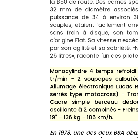
la B50 de route. Des cames spé
32 mm de diamètre associés 
puissance de 34 à environ 3
souples, étaient facilement amo
sans frein à disque, son ta
d'origine Fiat. Sa vitesse n'exc
par son agilité et sa sobriété. 
25 litres», raconte l'un des pilote
Monocylindre 4 temps refroid
tr/min - 2 soupapes culbut
Allumage électronique Lucas R
serrés type motocross) - Tran
Cadre simple berceau dédou
oscillante à 2 combinés - Frei
19" - 136 kg - 185 km/h.
En 1973, une des deux BSA aba