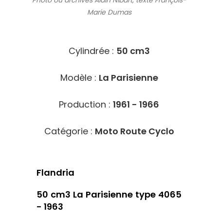
Photo ou archives
Alain Nibart, texte François-
Marie Dumas
9213
Cylindrée :
50 cm3
Modèle :
La Parisienne
Production :
1961 - 1966
Catégorie :
Moto Route Cyclo
Flandria
50 cm3 La Parisienne type 4065
- 1963