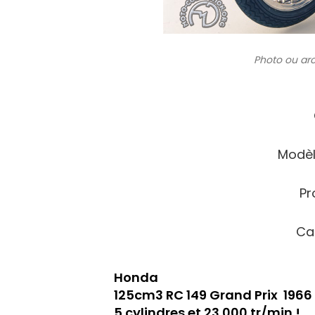
Photo ou ar
Modèl
Pr
Ca
Honda
125cm3 RC 149 Grand Prix  1966
5 cylindres et 23.000 tr/min !