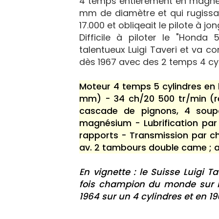
4 temps entièrement en magnési
mm de diamètre et qui rugissai
17.000 et obliqeait le pilote à j
Difficile à piloter le "Hond
talentueux Luigi Taveri et va 
dès 1967 avec des 2 temps 4 cyl
Moteur 4 temps 5 cylindres en li
mm) - 34 ch/20 500 tr/min (r
cascade de pignons, 4 soupa
magnésium - Lubrification par
rapports - Transmission par c
av. 2 tambours double came ; a
En vignette : le Suisse Luigi Ta
fois champion du monde sur H
1964 sur un 4 cylindres et en 19