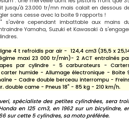
um : Une merveille dont les pistons n'ont que 3
t jusqu'à 23.000 tr/mn mais calait en dessous d
ongler sans cesse avec la boite 9 rapports !
a 5" s'avère cependant imbattable aux mains d
contraindre Yamaha, Suzuki et Kawasaki à s'engage
indres.
gne 4 t refroidis par air - 124,4 cm3 (35,5 x 25,1
égime maxi 23 000 tr/min)- 2 ACT entraînés pa
pes par cylindre - 5 carburateurs - Carter
 carter humide - Allumage électronique - Boite 
haîne - Cadre double berceau interrompu - Frein
r. double came - Pneus 18" - 85 kg - 210 km/h.
veri, spécialiste des petites cylindrées, sera troi
onda en 125 cm3, en 1962 sur un bicylindre, e
66 sur cette 5 cylindres, sa moto préférée.