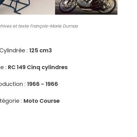
chives
et texte François-Marie Dumas
108
Cylindrée :
125 cm3
e :
RC 149 Cinq cylindres
oduction :
1966 - 1966
tégorie :
Moto Course