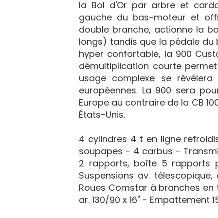
la Bol d'Or par arbre et card
gauche du bas-moteur et offr
double branche, actionne la bo
longs) tandis que la pédale du 
hyper confortable, la 900 Custo
démultiplication courte perme
usage complexe se révélera 
européennes. La 900 sera pou
Europe au contraire de la CB 10
États-Unis.
4 cylindres 4 t en ligne refroi
soupapes - 4 carbus - Transmis
2 rapports, boîte 5 rapports
Suspensions av. télescopique, 
Roues Comstar à branches en tôle
ar. 130/90 x 16" - Empattement 