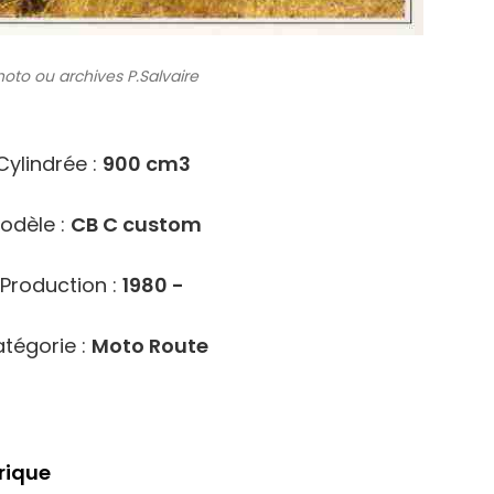
hoto ou archives
P.Salvaire
5517
Cylindrée :
900 cm3
odèle :
CB C custom
Production :
1980 -
tégorie :
Moto Route
rique