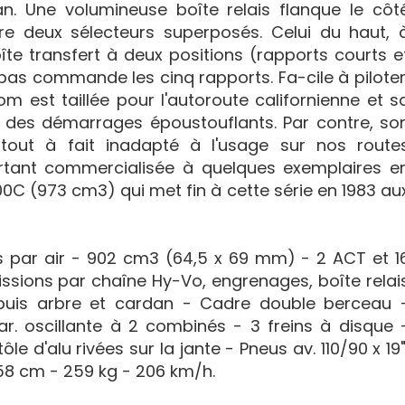
an. Une volumineuse boîte relais flanque le côt
e deux sélecteurs superposés. Celui du haut, 
îte transfert à deux positions (rapports courts e
bas commande les cinq rapports. Fa-cile à piloter
m est taillée pour l'autoroute californienne et s
t des démarrages époustouflants. Par contre, so
tout à fait inadapté à l'usage sur nos route
rtant commercialisée à quelques exemplaires e
00C (973 cm3) qui met fin à cette série en 1983 au
dis par air - 902 cm3 (64,5 x 69 mm) - 2 ACT et 1
sions par chaîne Hy-Vo, engrenages, boîte relai
 puis arbre et cardan - Cadre double berceau 
ar. oscillante à 2 combinés - 3 freins à disque 
 d'alu rivées sur la jante - Pneus av. 110/90 x 19"
158 cm - 259 kg - 206 km/h.