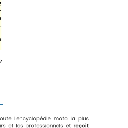
2
-
s
.
-
e
e
oute l'encyclopédie moto la plus
urs et les professionnels et
reçoit