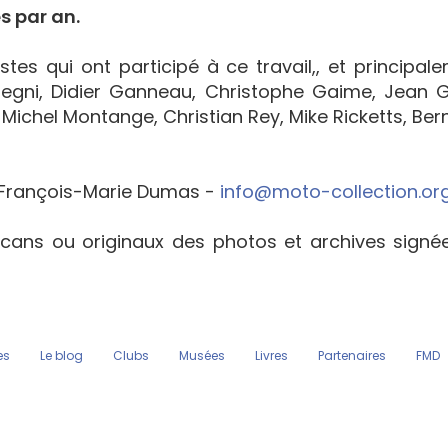
s par an.
tes qui ont participé à ce travail,, et principal
egni, Didier Ganneau, Christophe Gaime, Jean Go
Michel Montange, Christian Rey, Mike Ricketts, Bern
François-Marie Dumas -
info@moto-collection.or
cans ou originaux des photos et archives sign
es
Le blog
Clubs
Musées
Livres
Partenaires
FMD