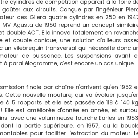
re cylindres de compétition apparaît à la foire d
oûter aux circuits. Conçue par l'ingénieur Pier
éateur des Gilera quatre cylindres en 250 en 194
la MV Agusta de 1950 reprend un concept similair
et double ACT. Elle innove totalement en revanch
 et couple conique, une solution d'ailleurs asse
c un vilebrequin transversal qui nécessite donc u
mateur de puissance. Les suspensions avant e
t à parallélogramme, c'est encore un cas unique.
smission finale par chaîne n'arrivent qu'en 1952 e
s. Cette nouvelle mouture, qui va évoluer jusqu'e
te à 5 rapports et elle est passée de 118 à 140 kg
 Elle est améliorée d'année en année, et surtou
ainsi avec une volumineuse fourche Earles en 1953
ont la partie supérieure, en 1957, ou la boucl
montables pour faciliter l'extraction du moteur. L