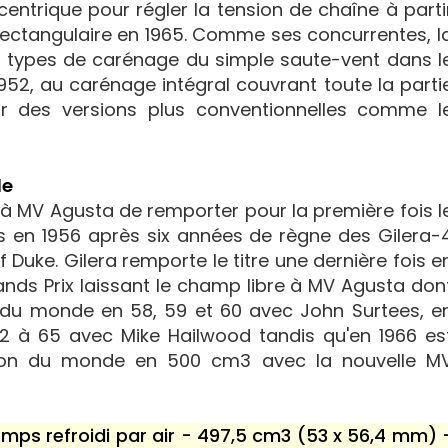
centrique pour régler la tension de chaîne à parti
rectangulaire en 1965. Comme ses concurrentes, l
ts types de carénage du simple saute-vent dans l
952, au carénage intégral couvrant toute la parti
r des versions plus conventionnelles comme l
de
 à MV Agusta de remporter pour la première fois l
s en 1956 après six années de règne des Gilera-
f Duke. Gilera remporte le titre une dernière fois e
ands Prix laissant le champ libre à MV Agusta don
 du monde en 58, 59 et 60 avec John Surtees, e
62 à 65 avec Mike Hailwood tandis qu'en 1966 es
ion du monde en 500 cm3 avec la nouvelle M
temps refroidi par air - 497,5 cm3 (53 x 56,4 mm) 