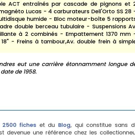
ble ACT entraînés par cascade de pignons et 
magnéto Lucas - 4 carburateurs Dell'Orto SS 28 
tidisque humide - Bloc moteur-boîte 5 rapport
adre double berceau tubulaire - Suspensions Av
scillante à 2 combinés - Empattement 1370 mm 
x 18" - Freins à tambour,Av. double frein à simpl
indres eut une carrière étonnamment longue d
 date de 1958.
e
2500 fiches
et du
Blog
, qui constitue sans d
est devenue une référence chez les collectionne