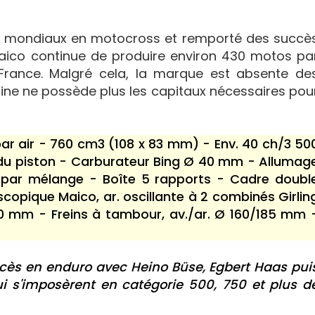
res mondiaux en motocross et remporté des succè
aico continue de produire environ 430 motos pa
rance. Malgré cela, la marque est absente de
sine ne possède plus les capitaux nécessaires pou
par air - 760 cm3 (108 x 83 mm) - Env. 40 ch/3 50
 du piston - Carburateur Bing Ø 40 mm - Allumag
 par mélange - Boîte 5 rapports - Cadre doubl
copique Maico, ar. oscillante à 2 combinés Girlin
0 mm - Freins à tambour, av./ar. Ø 160/185 mm 
ès en enduro avec Heino Büse, Egbert Haas pui
ui s'imposèrent en catégorie 500, 750 et plus d