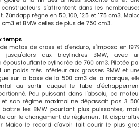
s constructeurs s'affrontent dans les nombreuse
. Zündapp règne en 50, 100, 125 et 175 cm3, Maic
0 cm3 et BMW celles de plus de 750 cm3.
ux temps
de motos de cross et d'enduro, s'imposa en 197
e jusqu'alors aux bicylindres BMW, avec u
époustouflante cylindrée de 760 cm3. Pilotée pa
t un poids très inférieur aux grosses BMW et un
nçue sur la base de la 500 cm3 de la marque, ell
ntal au sortir duquel le tube d'échappemen
oportionné. Peu puissant dans l'absolu, ce moteu
ur et son régime maximal ne dépassait pas 3 50
ur battre les BMW pourtant plus puissantes, mai
ite car le changement de règlement fit disparaîtr
r Maico le record d'avoir fait courir le plus gro