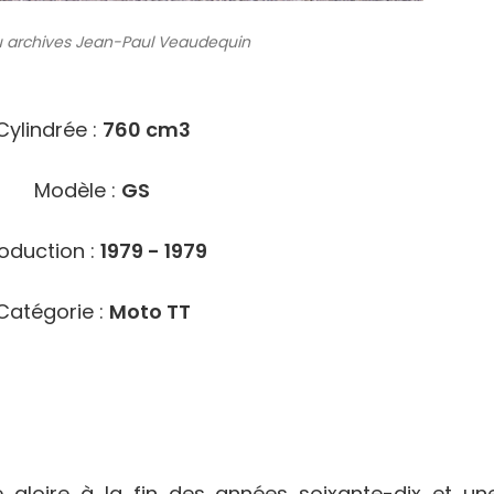
 archives
Jean-Paul Veaudequin
8002
Cylindrée :
760 cm3
Modèle :
GS
oduction :
1979 - 1979
Catégorie :
Moto TT
 gloire à la fin des années soixante-dix et un