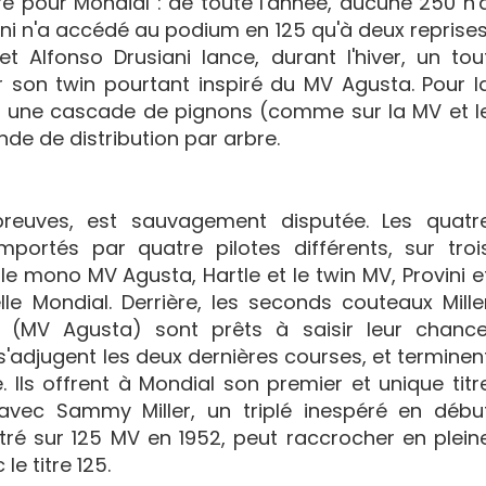
re pour Mondial : de toute l'année, aucune 250 n'
ini n'a accédé au podium en 125 qu'à deux reprises
 et Alfonso Drusiani lance, durant l'hiver, un tou
on twin pourtant inspiré du MV Agusta. Pour l
ar une cascade de pignons (comme sur la MV et l
e de distribution par arbre.
preuves, est sauvagement disputée. Les quatr
portés par quatre pilotes différents, sur troi
 le mono MV Agusta, Hartle et le twin MV, Provini e
lle Mondial. Derrière, les seconds couteaux Mille
 (MV Agusta) sont prêts à saisir leur chance
s'adjugent les deux dernières courses, et terminen
 Ils offrent à Mondial son premier et unique titr
 avec Sammy Miller, un triplé inespéré en débu
itré sur 125 MV en 1952, peut raccrocher en plein
le titre 125.