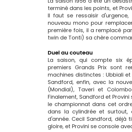
La saison 1956 a été un désast
terminé dans les points, et Prov
Il faut se ressaisir d'urgence,
nouveau mono pour remplacer s
première fois, il a remplacé p
twin de Tonti) sa chère command
Duel au couteau
La saison, qui compte six é
premiers Grands Prix sont rem
machines distinctes : Ubbiali et
Sandford, enfin, avec la nouve
(Mondial), Taveri et Colombo
Finalement, Sandford et Provini 
le championnat dans cet ordre.
dans la cylindrée et surtout,
d'année. Cecil Sandford, déjà t
gloire, et Provini se console avec 