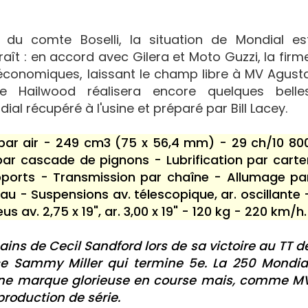
 du comte Boselli, la situation de Mondial es
raît : en accord avec Gilera et Moto Guzzi, la firm
s économiques, laissant le champ libre à MV Agust
e Hailwood réalisera encore quelques belle
l récupéré à l'usine et préparé par Bill Lacey.
 par air - 249 cm3 (75 x 56,4 mm) - 29 ch/10 80
ar cascade de pignons - Lubrification par carte
pports - Transmission par chaîne - Allumage pa
 - Suspensions av. télescopique, ar. oscillante 
us av. 2,75 x 19", ar. 3,00 x 19" - 120 kg - 220 km/h.
ins de Cecil Sandford lors de sa victoire au TT d
nce Sammy Miller qui termine 5e. La 250 Mondia
'une marque glorieuse en course mais, comme M
production de série.