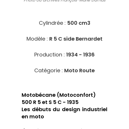
Photo ou archives
François-Marie Dumas
8504
Cylindrée :
500 cm3
Modèle :
R 5 C side Bernardet
Production :
1934 - 1936
Catégorie :
Moto Route
Motobécane (Motoconfort)
500 R 5 et S 5 C - 1935
Les débuts du design industriel
en moto