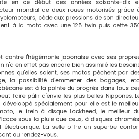
te en ce début des années soixante-dix e
cteur mondial de deux roues motorisés grâce 
cyclomoteurs, cède aux pressions de son directeu
vient à la moto avec une 125 twin puis cette 35
 et contre l'hégémonie japonaise avec ses propre
n n'a en effet pas encore bien assimilé les besoin
onnes qu'elles soient, ses motos pèchent par de
rage, la possibilité d'emmener des bagages, etc
otobécane est à la pointe du progrès dans tous ce
t faire pâlir d'envie les plus belles Nippones. L
 développé spécialement pour elle est le meilleu
oto, le frein à disque Lockheed, le meilleur d
icace sous la pluie que ceux, à disques chromés
 électronique. La selle offre un superbe confor
sont au rendez-vous.