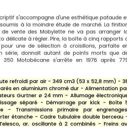
riptif s'accompagne d'une esthétique pataude e
é soumis à la moindre étude de marché. La finitio
u de vente des Mobylette ne va pas arranger l
o délicate à régler. Pire, la boîte à cinq rapports 
pour une de sélection à croisillons, parfaite e
 en série, donnait autant de points morts que d
la 350 Motobécane s'arrête en 1976 après 77
oute refroidi par air - 349 cm3 (53 x 52,8 mm) - 3
parés en aluminium chromé dur - Alimentation pa
rateurs Gurtner ø 24 mm - Allumage électroniqu
aissage séparé - Démarrage par kick - Boîte 
he - Transmissions primaire par engrenages
rter étanche - Cadre tubulaire double berceau 
elesco, ar. oscillante à 2 combinés - Freins av