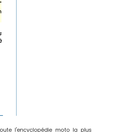
"
n
s
à
oute l'encyclopédie moto la plus