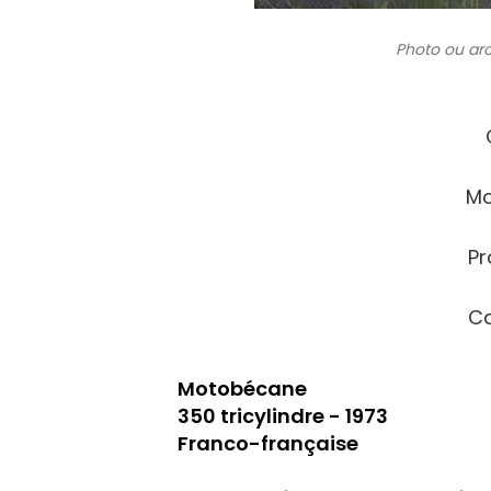
Photo ou ar
Mo
Pr
Ca
Motobécane
350 tricylindre - 1973
Franco-française