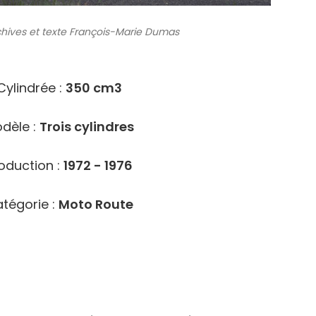
chives
et texte François-Marie Dumas
8820
Cylindrée :
350 cm3
dèle :
Trois cylindres
oduction :
1972 - 1976
tégorie :
Moto Route