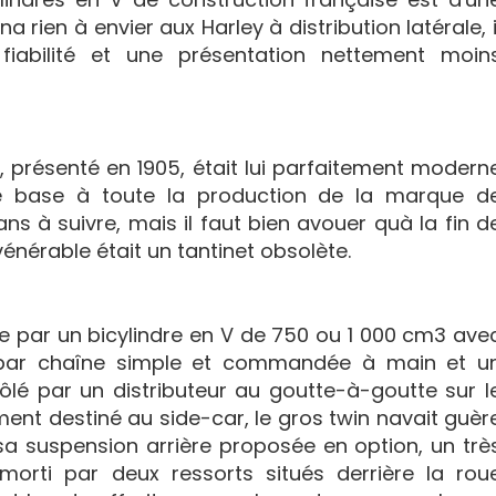
a rien à envier aux Harley à distribution latérale, i
iabilité et une présentation nettement moin
t, présenté en 1905, était lui parfaitement modern
de base à toute la production de la marque d
s à suivre, mais il faut bien avouer quà la fin d
vénérable était un tantinet obsolète.
ue par un bicylindre en V de 750 ou 1 000 cm3 ave
 par chaîne simple et commandée à main et u
ôlé par un distributeur au goutte-à-goutte sur l
ment destiné au side-car, le gros twin navait guèr
 sa suspension arrière proposée en option, un trè
orti par deux ressorts situés derrière la rou