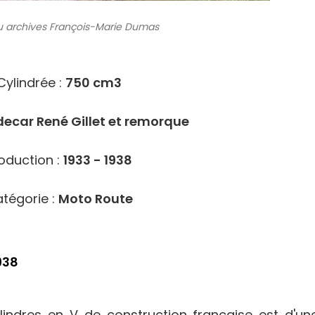
 archives
François-Marie Dumas
613
Cylindrée :
750 cm3
decar René Gillet et remorque
oduction :
1933 - 1938
tégorie :
Moto Route
938
lindres en V de construction française est d'un