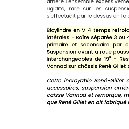
arrière. Lensemble excessiveme
rigidité, rare sur les suspe
s'effectuait par le dessus en fa
Bicylindre en V 4 temps refro
latérales - Boîte séparée 3 o
primaire et secondaire par 
Suspension avant à roue poussé
interchangeables de 19" - Rése
Vannod sur châssis René Gillet 
Cette incroyable René-Gillet 
accessoires, suspension arriè
caisse Vannod et remorque, mai
que René Gillet en ait fabriqué 