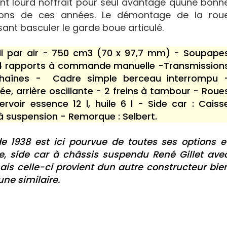
nt lourd noffrait pour seul avantage quune bonn
nsions de ces années. Le démontage de la rou
isant basculer le garde boue articulé.
idi par air - 750 cm3 (70 x 97,7 mm) - Soupape
u 4 rapports à commande manuelle -Transmission
chaînes - Cadre simple berceau interrompu 
e, arrière oscillante - 2 freins à tambour - Roue
rvoir essence 12 l, huile 6 l - Side car : Caiss
à suspension - Remorque : Selbert.
de 1938 est ici pourvue de toutes ses options e
re, side car à châssis suspendu René Gillet ave
s celle-ci provient dun autre constructeur bie
une similaire.