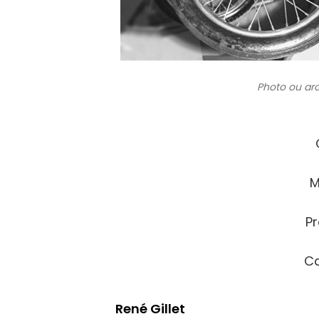
Photo ou ar
M
Pr
Ca
René Gillet