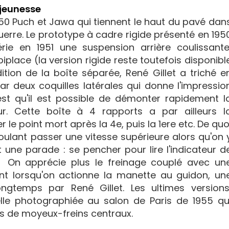
 jeunesse
250 Puch et Jawa qui tiennent le haut du pavé dan
uerre. Le prototype à cadre rigide présenté en 195
ie en 1951 une suspension arrière coulissante
place (la version rigide reste toutefois disponibl
ition de la boîte séparée, René Gillet a triché e
r deux coquilles latérales qui donne l'impressio
est qu'il est possible de démonter rapidement l
r. Cette boîte à 4 rapports a par ailleurs l
r le point mort après la 4e, puis la 1ere etc. De quo
oulant passer une vitesse supérieure alors qu'on 
t une parade : se pencher pour lire l'indicateur d
! On apprécie plus le freinage couplé avec un
nt lorsqu'on actionne la manette au guidon, un
ngtemps par René Gillet. Les ultimes versions
le photographiée au salon de Paris de 1955 qu
ées de moyeux-freins centraux.