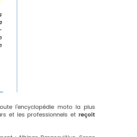
s
a
-
n
n
oute l'encyclopédie moto la plus
urs et les professionnels et
reçoit