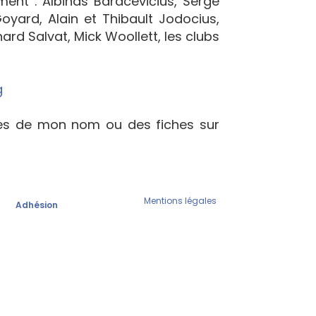
ement : Albinas Baracevičius, Serge
yard, Alain et Thibault Jodocius,
ard Salvat, Mick Woollett, les clubs
g
ées de mon nom ou des fiches sur
Mentions légales
Adhésion