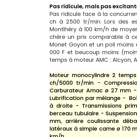
Pas ridicule, mais pas excitant
Pas ridicule face à la concurre
ch à 2500 tr/min. Lors des es
Montlhéry à 100 km/h de moyenn
chère un prix comparable à ce
Monet Goyon et un poil moins 
000 F et beucoup moins (moins
temps à moteur AMC : Alcyon, A
Moteur monocylindre 2 temps 
ch/5000 tr/min - Compressio
Carburateur Amac ø 27 mm - 
Lubrification par mélange - B
à droite - Transmissions pri
berceau tubulaire - Suspensio
mm, arrière coulissante dé
latéraux à simple came ø 170 mm
km/h