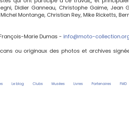
tes qui ont participé à ce travail,, et principal
egni, Didier Ganneau, Christophe Gaime, Jean Go
Michel Montange, Christian Rey, Mike Ricketts, Bern
François-Marie Dumas -
info@moto-collection.or
cans ou originaux des photos et archives sign
es
Le blog
Clubs
Musées
Livres
Partenaires
FMD