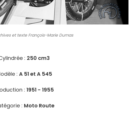
chives
et texte François-Marie Dumas
9923
Cylindrée :
250 cm3
odèle :
A 51 et A 545
oduction :
1951 - 1955
tégorie :
Moto Route