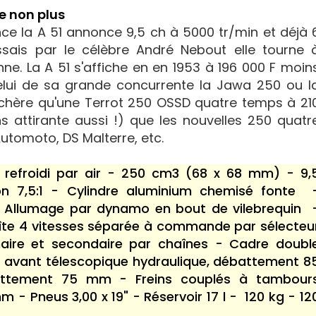
e non plus
nce la A 51 annonce 9,5 ch à 5000 tr/min et déjà 
sais par le célèbre André Nebout elle tourne 
e. La A 51 s'affiche en en 1953 à 196 000 F moin
lui de sa grande concurrente la Jawa 250 ou l
chère qu'une Terrot 250 OSSD quatre temps à 21
 attirante aussi !) que les nouvelles 250 quatr
utomoto, DS Malterre, etc.
refroidi par air - 250 cm3 (68 x 68 mm) - 9,
n 7,5:1 - Cylindre aluminium chemisé fonte 
Allumage par dynamo en bout de vilebrequin 
oîte 4 vitesses séparée à commande par sélecteu
maire et secondaire par chaînes - Cadre doubl
n avant télescopique hydraulique, débattement 8
battement 75 mm - Freins couplés à tambour
 - Pneus 3,00 x 19" - Réservoir 17 l - 120 kg - 12