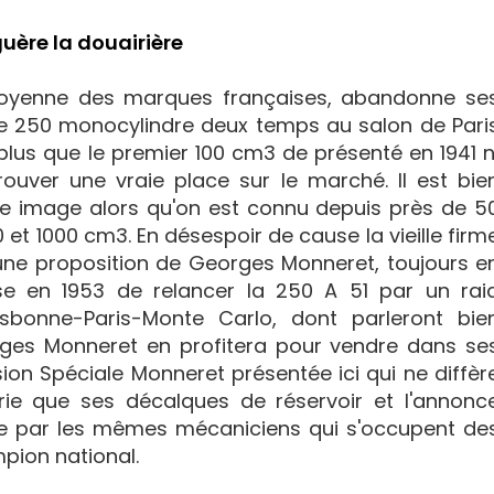
uère la douairière
 doyenne des marques françaises, abandonne se
ne 250 monocylindre deux temps au salon de Pari
 plus que le premier 100 cm3 de présenté en 1941 n
trouver une vraie place sur le marché. Il est bie
elle image alors qu'on est connu depuis près de 5
et 1000 cm3. En désespoir de cause la vieille firm
une proposition de Georges Monneret, toujours e
ose en 1953 de relancer la 250 A 51 par un rai
Lisbonne-Paris-Monte Carlo, dont parleront bie
ges Monneret en profitera pour vendre dans se
sion Spéciale Monneret présentée ici qui ne diffèr
rie que ses décalques de réservoir et l'annonc
rée par les mêmes mécaniciens qui s'occupent de
pion national.