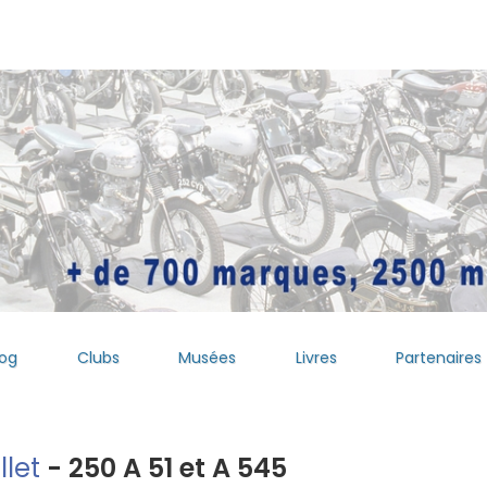
log
Clubs
Musées
Livres
Partenaires
llet
- 250 A 51 et A 545