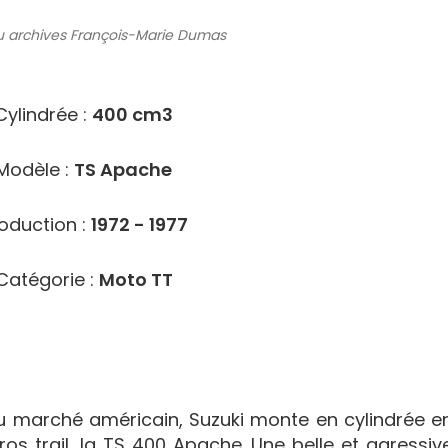
 archives
François-Marie Dumas
2808
Cylindrée :
400 cm3
Modèle :
TS Apache
oduction :
1972 - 1977
Catégorie :
Moto TT
 marché américain, Suzuki monte en cylindrée e
os trail, la TS 400 Apache. Une belle et agressiv