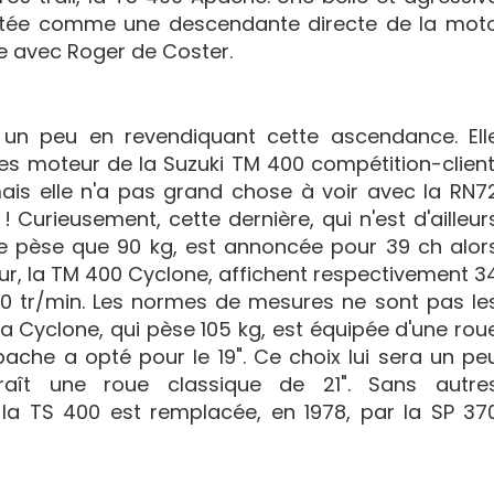
ntée comme une descendante directe de la mot
 avec Roger de Coster.
e un peu en revendiquant cette ascendance. Ell
tes moteur de la Suzuki TM 400 compétition-client
ais elle n'a pas grand chose à voir avec la RN7
Curieusement, cette dernière, qui n'est d'ailleur
e pèse que 90 kg, est annoncée pour 39 ch alor
ur, la TM 400 Cyclone, affichent respectivement 3
00 tr/min. Les normes de mesures ne sont pas le
 Cyclone, qui pèse 105 kg, est équipée d'une rou
pache a opté pour le 19". Ce choix lui sera un pe
raît une roue classique de 21". Sans autre
la TS 400 est remplacée, en 1978, par la SP 37