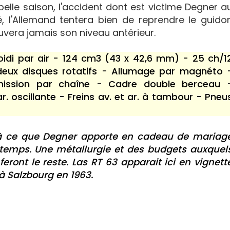
 belle saison, l'accident dont est victime Degner a
 l'Allemand tentera bien de reprendre le guido
ouvera jamais son niveau antérieur.
oidi par air - 124 cm3 (43 x 42,6 mm) - 25 ch/1
 deux disques rotatifs - Allumage par magnéto 
mission par chaîne - Cadre double berceau 
r. oscillante - Freins av. et ar. à tambour - Pneu
u'à ce que Degner apporte en cadeau de mariag
temps. Une métallurgie et des budgets auxquel
eront le reste. Las RT 63 apparait ici en vignett
à Salzbourg en 1963.