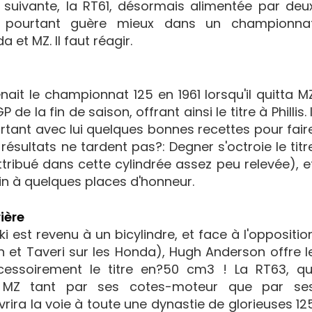
 suivante, la RT61, désormais alimentée par deu
fait pourtant guère mieux dans un championna
et MZ. Il faut réagir.
ait le championnat 125 en 1961 lorsqu'il quitta M
de la fin de saison, offrant ainsi le titre à Phillis. I
ortant avec lui quelques bonnes recettes pour fair
ésultats ne tardent pas?: Degner s'octroie le titr
tribué dans cette cylindrée assez peu relevée), e
in à quelques places d'honneur.
ière
i est revenu à un bicylindre, et face à l'oppositio
n et Taveri sur les Honda), Hugh Anderson offre l
accessoirement le titre en?50 cm3 ! La RT63, qu
MZ tant par ses cotes-moteur que par se
rira la voie à toute une dynastie de glorieuses 12