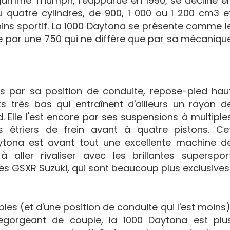
 gamme Triumph, réapparue en 1990, se décline e
 quatre cylindres, de 900, 1 000 ou 1 200 cm3 e
oins sportif. La 1000 Daytona se présente comme l
 par une 750 qui ne diffère que par sa mécaniqu
tes par sa position de conduite, repose-pied hau
s très bas qui entraînent d'ailleurs un rayon d
Elle l'est encore par ses suspensions à multiple
s étriers de frein avant à quatre pistons. Ce
ytona est avant tout une excellente machine d
 aller rivaliser avec les brillantes superspor
s GSXR Suzuki, qui sont beaucoup plus exclusives
es (et d'une position de conduite qui l'est moins)
egorgeant de couple, la 1000 Daytona est plu