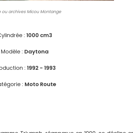
 ou archives
Micou Montange
3903
ylindrée :
1000 cm3
Modèle :
Daytona
oduction :
1992 - 1993
tégorie :
Moto Route