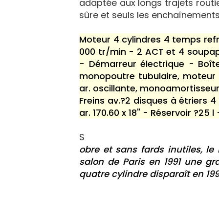
adaptée aux longs trajets routie
sûre et seuls les enchaînements
Moteur 4 cylindres 4 temps ref
000 tr/min - 2 ACT et 4 soupap
- Démarreur électrique - Boît
monopoutre tubulaire, moteur 
ar. oscillante, monoamortisseu
Freins av.?2 disques à étriers 4
ar. 170.60 x 18" - Réservoir ?25 l
S
obre et sans fards inutiles, 
salon de Paris en 1991 une g
quatre cylindre disparaît en 19