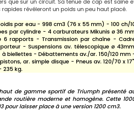
rs que sur un circuit. Sa tenue de cap est saine e
 rapides révéleront un poids un peu haut placé.
roidis par eau - 998 cm3 (76 x 55 mm) - 100 ch/1
es par cylindre - 4 carburateurs Mikunis ø 36 m
e 6 rapports - Transmission par chaîne - Cadr
porteur - Suspensions av. télescopique ø 43mm
r à biellettes - Débattements av./ar. 150/120 mm 
 pistons, ar. simple disque - Pneus av. 120/70 x 17"
 - 235 kg.
le haut de gamme sportif de Triumph présenté a
rande routière moderne et homogène. Cette 100
93 pour laisser place à une version 1200 cm3.