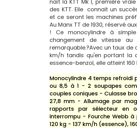
naît la KTT Mk I, première vrai
des KTT. Elle connait un succè
et ce seront les machines préf
Au Manx TT de 1930, réservé aux
! Ce monocylindre à simpl
changement de vitesse au 
remarquable.?Avec un taux de co
km/h tandis qu'en portant la
essence-benzol, elle atteint 160
Monocylindre 4 temps refroidi 
ou 8,5 à 1 - 2 soupapes com
couples coniques - Culasse br
27,8 mm - Allumage par magn
rapports par sélecteur en o
interrompu - Fourche Webb à pa
120 kg - 137 km/h (essence), 16