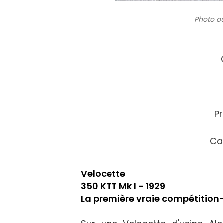
Photo ou
P
Ca
Velocette
350 KTT Mk I - 1929
La première vraie compétition-