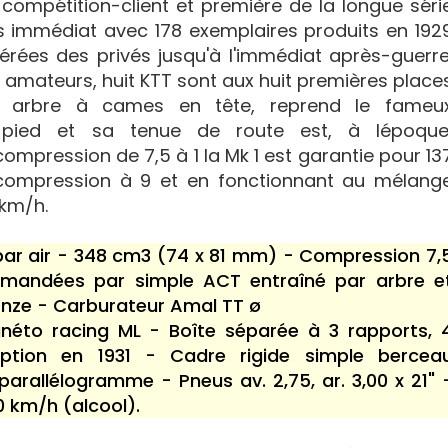
e compétition-client et première de la longue séri
s immédiat avec 178 exemplaires produits en 192
érées des privés jusqu'à l'immédiat après-guerre
 amateurs, huit KTT sont aux huit premières place
e arbre à cames en tête, reprend le fameu
pied et sa tenue de route est, à lépoque
mpression de 7,5 à 1 la Mk 1 est garantie pour 13
 compression à 9 et en fonctionnant au mélang
 km/h.
par air - 348 cm3 (74 x 81 mm) - Compression 7,
mandées par simple ACT entraîné par arbre e
onze - Carburateur Amal TT ø
éto racing ML - Boîte séparée à 3 rapports, 
ption en 1931 - Cadre rigide simple bercea
rallélogramme - Pneus av. 2,75, ar. 3,00 x 21" 
0 km/h (alcool).