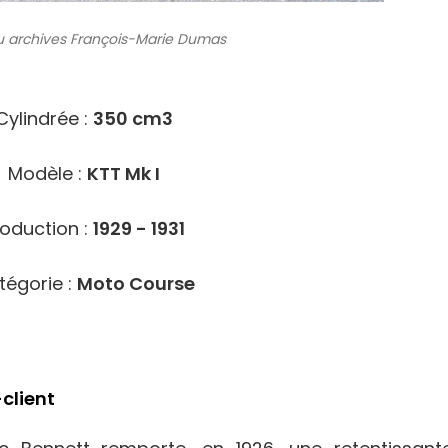
 archives
François-Marie Dumas
4107
Cylindrée :
350 cm3
Modèle :
KTT Mk I
roduction :
1929 - 1931
tégorie :
Moto Course
client