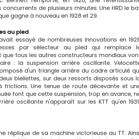
c Bennett remporte, en 1926, une retentissant
s concurrents de plusieurs minutes. Une HRD le ba
que gagne à nouveau en 1928 et 29.
es au pied
 avait essayé de nombreuses innovations en 192
sses par sélecteur au pied qui remplace l
 et que tous les autres constructeurs mondiaux von
aire : la suspension arrière oscillante. Velocett
mposé d'un triangle arrière du cadre articulé qu
 deux biellettes, sur deux ressorts disposés sous l
à frictions. Une tenue de route décevante et un
uée font que cette suspension, trop en avance, n
rière oscillante n'apparaît sur les KTT qu'en 193
e réplique de sa machine victorieuse au TT. Ains