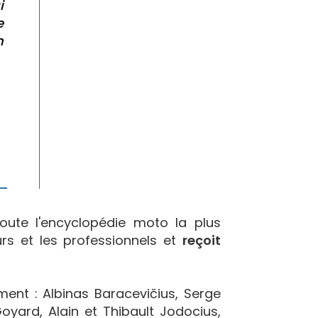
i
e
n
oute l'encyclopédie moto la plus
urs et les professionnels et
reçoit
ement : Albinas Baracevičius, Serge
yard, Alain et Thibault Jodocius,