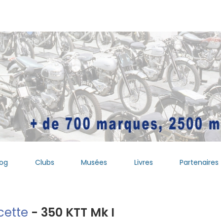
log
Clubs
Musées
Livres
Partenaires
cette
- 350 KTT Mk I