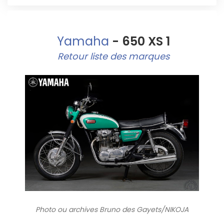
Yamaha
- 650 XS 1
Retour liste des marques
Photo ou archives
Bruno des Gayets/NIKOJA
8919