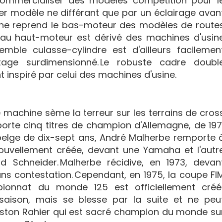
ommercialiser des modèles compétition pour l
ier modèle ne différant que par un éclairage avan
hine reprend le bas-moteur des modèles de route
eau haut-moteur est dérivé des machines d'usin
emble culasse-cylindre est d'ailleurs facilemen
tage surdimensionné. Le robuste cadre doubl
t inspiré par celui des machines d'usine.
 machine sème la terreur sur les terrains de cros
rte cinq titres de champion d'Allemagne, de 197
e belge de dix-sept ans, André Malherbe remporte 
nouvellement créée, devant une Yamaha et l'autr
 Schneider. Malherbe récidive, en 1973, devan
ans contestation. Cependant, en 1975, la coupe FI
onnat du monde 125 est officiellement créé
aison, mais se blesse par la suite et ne peu
aston Rahier qui est sacré champion du monde su