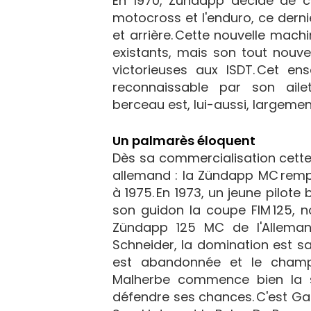
En 1970, Zündapp décide de c
motocross et l'enduro, ce dern
et arrière. Cette nouvelle mac
existants, mais son tout nouv
victorieuses aux ISDT. Cet ens
reconnaissable par son aile
berceau est, lui-aussi, largemen
Un palmarès éloquent
Dès sa commercialisation cette
allemand : la Zündapp MC rempo
à 1975. En 1973, un jeune pilot
son guidon la coupe FIM 125, 
Zündapp 125 MC de l'Allemand
Schneider, la domination est s
est abandonnée et le champi
Malherbe commence bien la s
défendre ses chances. C'est G