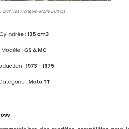
 archives
François-Marie Dumas
4011
Cylindrée :
125 cm3
Modèle :
GS & MC
oduction :
1973 - 1975
Catégorie :
Moto TT
ross