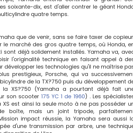
es soixante-dix, est d'aller contrer le géant Hond
multicylindre quatre temps.
amaha que de venir, sans se faire taxer de copieur
r le marché des gros quatre temps, où Honda, e
ki sont déjà solidement installés. Yamaha va, ave
sir l'originalité technique en faisant appel à de
r développer les technologies qu'il ne maîtrise pa
plus prestigieux, Porsche, qui va successivemen
 bicylindre de la TX?750 puis du développement d
e la XS?750 (Yamaha a pourtant déjà fait un
sur son scooter
175 YC 1 de 1960
) . Les spécialiste
la XS est ainsi la seule moto à ne pas posséder u
e boîte, mais un joint tripode, parfaitemen
Mission impact réussie, la Yamaha sera aussi l
ée d'une transmission par arbre, une techniqu