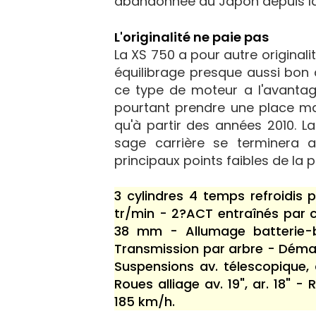
abandonnée au Japon depuis la d
L'originalité ne paie pas
La XS 750 a pour autre originali
équilibrage presque aussi bon q
ce type de moteur a l'avantage d
pourtant prendre une place ma
qu'à partir des années 2010. L
sage carrière se terminera av
principaux points faibles de la
3 cylindres 4 temps refroidis
tr/min - 2?ACT entraînés par 
38 mm - Allumage batterie-b
Transmission par arbre - Démar
Suspensions av. télescopique, 
Roues alliage av. 19", ar. 18"
185 km/h.