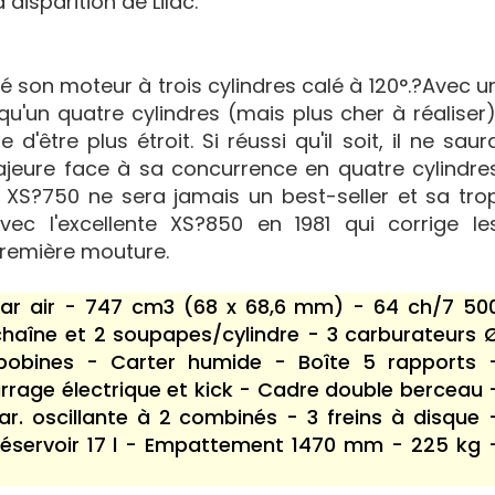
isparition de Lilac.
té son moteur à trois cylindres calé à 120°.?Avec u
u'un quatre cylindres (mais plus cher à réaliser)
'être plus étroit. Si réussi qu'il soit, il ne saur
jeure face à sa concurrence en quatre cylindre
a XS?750 ne sera jamais un best-seller et sa tro
ec l'excellente XS?850 en 1981 qui corrige le
 première mouture.
 par air - 747 cm3 (68 x 68,6 mm) - 64 ch/7 50
chaîne et 2 soupapes/cylindre - 3 carburateurs 
obines - Carter humide - Boîte 5 rapports 
rage électrique et kick - Cadre double berceau 
ar. oscillante à 2 combinés - 3 freins à disque 
 - Réservoir 17 l - Empattement 1470 mm - 225 kg 