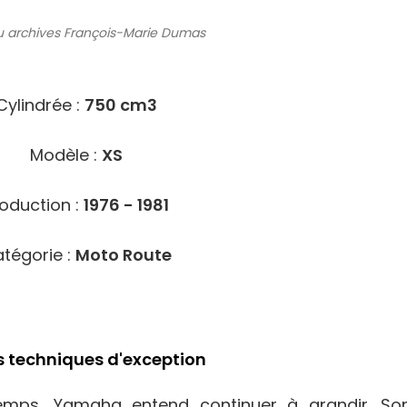
 archives
François-Marie Dumas
1118
Cylindrée :
750 cm3
Modèle :
XS
oduction :
1976 - 1981
tégorie :
Moto Route
s techniques d'exception
mps, Yamaha entend continuer à grandir. So