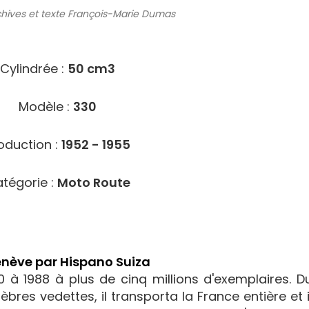
chives
et texte François-Marie Dumas
1514
Cylindrée :
50 cm3
Modèle :
330
oduction :
1952 - 1955
tégorie :
Moto Route
Genève par Hispano Suiza
0 à 1988 à plus de cinq millions d'exemplaires. D
res vedettes, il transporta la France entière et i