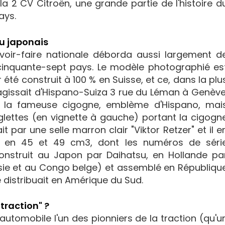
a 2 CV Citroën, une grande partie de l'histoire d
ays.
su japonais
oir-faire nationale déborda aussi largement d
cinquante-sept pays. Le modèle photographié es
 été construit à 100 % en Suisse, et ce, dans la plu
s'agissait d'Hispano-Suiza 3 rue du Léman à Genève
as la fameuse cigogne, emblème d'Hispano, mai
glettes (en vignette à gauche) portant la cigogn
ait par une selle marron clair "Viktor Retzer" et il e
es en 45 et 49 cm3, dont les numéros de séri
construit au Japon par Daihatsu, en Hollande pa
nésie et au Congo belge) et assemblé en Républiqu
 distribuait en Amérique du Sud.
traction" ?
utomobile l'un des pionniers de la traction (qu'u