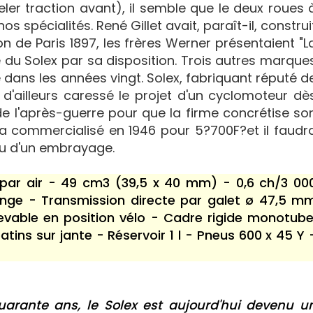
er traction avant), il semble que le deux roues 
s spécialités. René Gillet avait, paraît-il, construi
n de Paris 1897, les frères Werner présentaient "L
e du Solex par sa disposition. Trois autres marque
 dans les années vingt. Solex, fabriquant réputé d
 d'ailleurs caressé le projet d'un cyclomoteur dè
 de l'après-guerre pour que la firme concrétise so
era commercialisé en 1946 pour 5?700F?et il faudr
vu d'un embrayage.
 par air - 49 cm3 (39,5 x 40 mm) - 0,6 ch/3 00
lange - Transmission directe par galet ø 47,5 m
evable en position vélo - Cadre rigide monotube
tins sur jante - Réservoir 1 l - Pneus 600 x 45 Y 
arante ans, le Solex est aujourd'hui devenu u