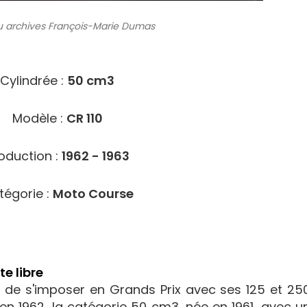
 archives
François-Marie Dumas
2219
Cylindrée :
50 cm3
Modèle :
CR 110
oduction :
1962 - 1963
tégorie :
Moto Course
e libre
, de s'imposer en Grands Prix avec ses 125 et 25
en 1962, la catégorie 50 cm3, née en 1961, avec u