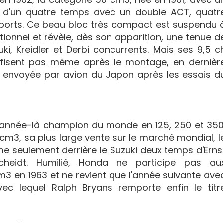
it d'un quatre temps avec un double ACT, quatr
pports. Ce beau bloc très compact est suspendu 
ionnel et révèle, dès son apparition, une tenue d
ki, Kreidler et Derbi concurrents. Mais ses 9,5 c
ffisent pas même après le montage, en dernièr
es envoyée par avion du Japon après les essais d
e année-là champion du monde en 125, 250 et 350
cm3, sa plus large vente sur le marché mondial, l
sième seulement derrière le Suzuki deux temps d'Erns
scheidt. Humilié, Honda ne participe pas au
en 1963 et ne revient que l'année suivante ave
avec lequel Ralph Bryans remporte enfin le titr