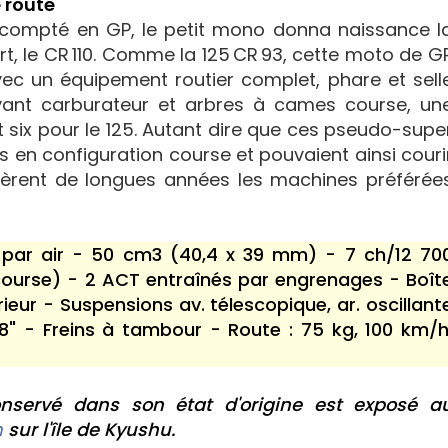
 route
escompté en GP, le petit mono donna naissance l
, le CR 110. Comme la 125 CR 93, cette moto de G
ec un équipement routier complet, phare et sell
rvant carburateur et arbres à cames course, un
t six pour le 125. Autant dire que ces pseudo-supe
is en configuration course et pouvaient ainsi couri
stèrent de longues années les machines préférée
 par air - 50 cm3 (40,4 x 39 mm) - 7 ch/12 70
(course) - 2 ACT entraînés par engrenages - Boît
rieur - Suspensions av. télescopique, ar. oscillant
8" - Freins à tambour - Route : 75 kg, 100 km/h
onservé dans son état d'origine est exposé a
n
sur l'île de Kyushu.