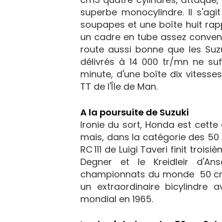
superbe monocylindre. Il s'ag
soupapes et une boîte huit ra
un cadre en tube assez convent
route aussi bonne que les Suzu
délivrés à 14 000 tr/mn ne su
minute, d'une boîte dix vitess
TT de l'Île de Man.
A la poursuite de Suzuki
Ironie du sort, Honda est cett
mais, dans la catégorie des 50 
RC 111 de Luigi Taveri finit troi
Degner et le Kreidleir d'An
championnats du monde 50 cm3 
un extraordinaire bicylindre 
mondial en 1965.