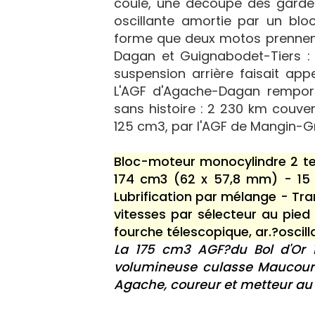
coulé, une découpe des garde-
oscillante amortie par un blo
forme que deux motos prennent 
Dagan et Guignabodet-Tiers : l
suspension arrière faisait app
L'AGF d'Agache-Dagan remport
sans histoire : 2 230 km couve
125 cm3, par l'AGF de Mangin-G
Bloc-moteur monocylindre 2 tem
174 cm3 (62 x 57,8 mm) - 15 
Lubrification par mélange - Tr
vitesses par sélecteur au pied
fourche télescopique, ar.?oscill
La 175 cm3 AGF?du Bol d'Or 1
volumineuse culasse Maucouran
Agache, coureur et metteur au 