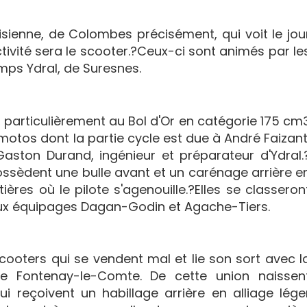
sienne, de Colombes précisément, qui voit le jou
tivité sera le scooter.?Ceux-ci sont animés par le
ps Ydral, de Suresnes.
, particulièrement au Bol d'Or en catégorie 175 cm
motos dont la partie cycle est due à André Faizant
aston Durand, ingénieur et préparateur d'Ydral.
 possèdent une bulle avant et un carénage arrière e
ères où le pilote s'agenouille.?Elles se classeron
aux équipages Dagan-Godin et Agache-Tiers.
ooters qui se vendent mal et lie son sort avec l
de Fontenay-le-Comte. De cette union naissen
i reçoivent un habillage arrière en alliage lége