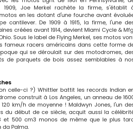
avec les motos Light de 1901 en Pennsylvanie, d
n 1909, Joe Merkel rachète la firme, s'établit 
 motos en les dotant d'une fourche avant évolué
pe cantilever. De 1909 à 1915, la firme, l'une de
nes créées avant 1914, devient Miami Cycle & Mfg
Ohio. Sous le label de Flying Merkel, ses motos von
us fameux racers américains dans cette forme d
'époque qui se déroulait sur des motodromes, de
rts de parquets de bois assez semblables à no
ches
 celle-ci ?) Whittler battit les records Indian e
drome construit à Los Angeles, un anneau de 160
 à 120 km/h de moyenne ! Maldwyn Jones, l'un de
s du début de ce siècle, acquit aussi la célébrit
cm3 et 500 cm3 monos de même que le plus tar
h da Palma.