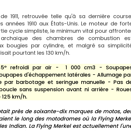
e 1911, retrouvée telle qu'à sa dernière course
s années 1910 aux États-Unis. Le moteur de fort
ie cycle simpliste, le minimum vital pour affronte
n archaïque des chambres de combustion es
 bougies par cylindre, et malgré sa simplicit
isait pourtant les 130 km/h.
45° refroidi par air - 1 000 cm3 - Soupape
oupapes d'échappement latérales - Allumage pa
e par barbotage et seringue manuelle - Pas d
boucle sans suspension avant ni arrière - Roue
e 125 km/h.
tait près de soixante-dix marques de motos, de
aient le long des motodromes où la Flying Merke
les Indian. La Flying Merkel est actuellement l'un