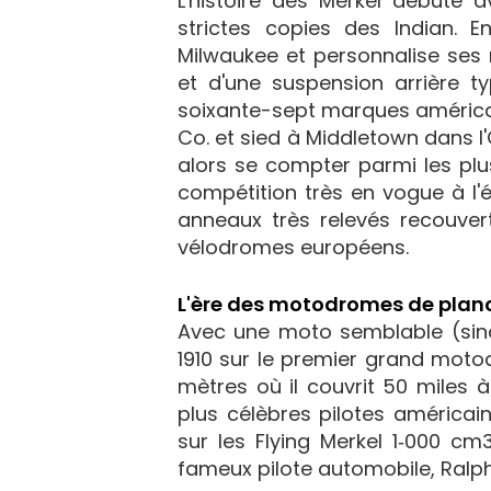
L'histoire des Merkel débute 
strictes copies des Indian. E
Milwaukee et personnalise ses
et d'une suspension arrière ty
soixante-sept marques américai
Co. et sied à Middletown dans l'
alors se compter parmi les pl
compétition très en vogue à l
anneaux très relevés recouve
vélodromes européens.
L'ère des motodromes de plan
Avec une moto semblable (sinon
1910 sur le premier grand moto
mètres où il couvrit 50 miles
plus célèbres pilotes américain
sur les Flying Merkel 1‑000 
fameux pilote automobile, Ralp