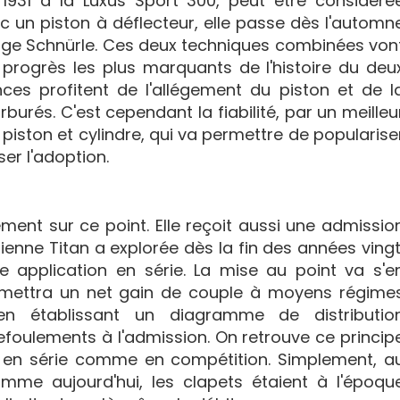
1931 à la Luxus Sport 300, peut être considéré
un piston à déflecteur, elle passe dès l'automn
yage Schnürle. Ces deux techniques combinées von
 progrès les plus marquants de l'histoire du deu
ces profitent de l'allégement du piston et de l
rburés. C'est cependant la fiabilité, par un meilleu
iston et cylindre, qui va permettre de popularise
ser l'adoption.
ment sur ce point. Elle reçoit aussi une admissio
ienne Titan a explorée dès la fin des années vingt
e application en série. La mise au point va s'e
permettra un net gain de couple à moyens régime
en établissant un diagramme de distributio
refoulements à l'admission. On retrouve ce princip
 en série comme en compétition. Simplement, a
omme aujourd'hui, les clapets étaient à l'époqu