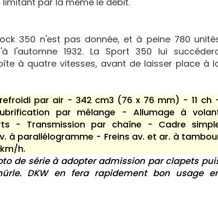
 limitant par là même le débit.
ock 350 n'est pas donnée, et à peine 780 unité
'à l'automne 1932. La Sport 350 lui succéder
îte à quatre vitesses, avant de laisser place à l
efroidi par air - 342 cm3 (76 x 76 mm) - 11 ch 
Lubrification par mélange - Allumage à volan
ts - Transmission par chaîne - Cadre simpl
v. à parallélogramme - Freins av. et ar. à tambou
 km/h.
oto de série à adopter admission par clapets pui
hnürle. DKW en fera rapidement bon usage e