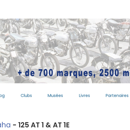
log
Clubs
Musées
Livres
Partenaires
aha
- 125 AT 1 & AT 1E