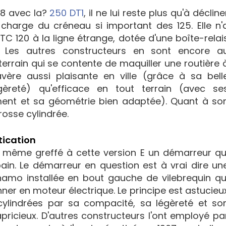
68 avec la?
250 DT1
, il ne lui reste plus qu'à décline
e charge du créneau si important des 125. Elle n'
TC 120 à la ligne étrange, dotée d'une boîte-relai
! Les autres constructeurs en sont encore a
terrain qui se contente de maquiller une routière 
s'avère aussi plaisante en ville (grâce à sa bell
gèreté) qu'efficace en tout terrain (avec se
ent et sa géométrie bien adaptée). Quant à so
rosse cylindrée.
tication
a même greffé à cette version E un démarreur qu
bain. Le démarreur en question est à vrai dire un
dynamo installée en bout gauche de vilebrequin qu
ner en moteur électrique. Le principe est astucieu
cylindrées par sa compacité, sa légèreté et so
pricieux. D'autres constructeurs l'ont employé pa