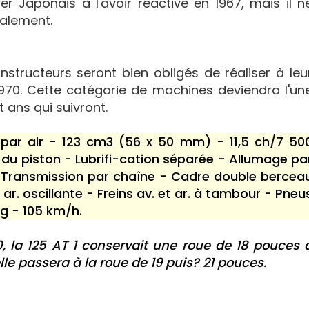
r Japonais à l'avoir réactivé en 1967, mais il n
talement.
onstructeurs seront bien obligés de réaliser à leu
 1970. Cette catégorie de machines deviendra l'un
 ans qui suivront.
 par air - 123 cm3 (56 x 50 mm) - 11,5 ch/7 50
e du piston - Lubrifi-cation séparée - Allumage pa
- Transmission par chaîne - Cadre double bercea
ar. oscillante - Freins av. et ar. à tambour - Pneu
 kg - 105 km/h.
0, la 125 AT 1 conservait une roue de 18 pouces 
elle passera à la roue de 19 puis? 21 pouces.