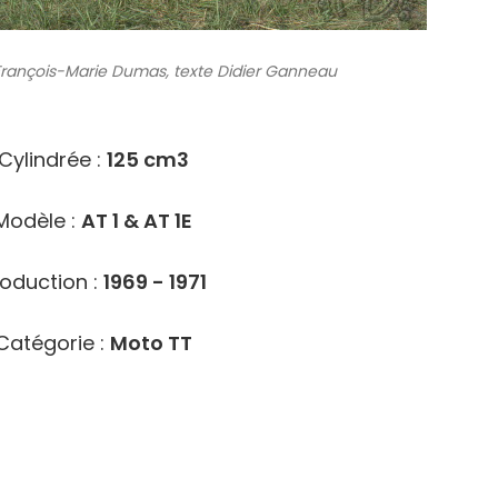
rançois-Marie Dumas, texte Didier Ganneau
6214
Cylindrée :
125 cm3
Modèle :
AT 1 & AT 1E
oduction :
1969 - 1971
Catégorie :
Moto TT