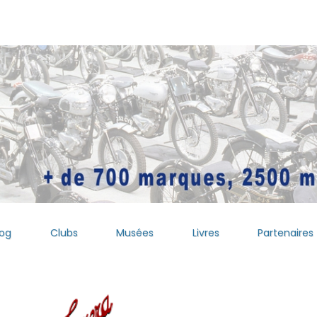
log
Clubs
Musées
Livres
Partenaires