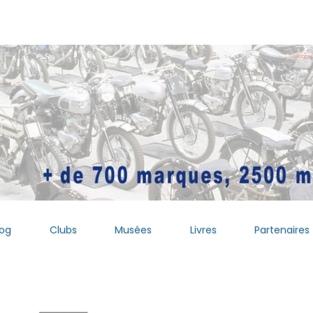
log
Clubs
Musées
Livres
Partenaires