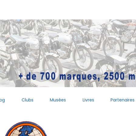
log
Clubs
Musées
Livres
Partenaires