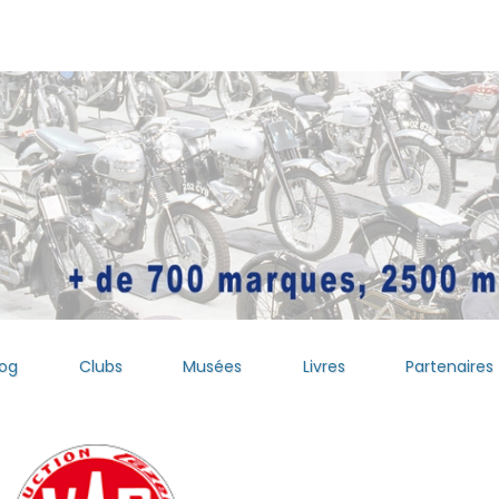
log
Clubs
Musées
Livres
Partenaires