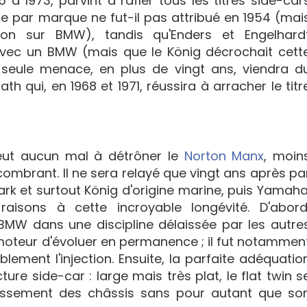
à 1973, parvint à rafler tous les titres side-car
tre par marque ne fut-il pas attribué en 1954 (mai
Cron sur BMW), tandis qu'Enders et Engelhard
avec un BMW (mais que le König décrochait cett
a seule menace, en plus de vingt ans, viendra d
th qui, en 1968 et 1971, réussira à arracher le titr
eut aucun mal à détrôner le
Norton Manx
, moin
ncombrant. Il ne sera relayé que vingt ans après pa
 et surtout König d'origine marine, puis Yamaha
isons à cette incroyable longévité. D'abord
 BMW dans une discipline délaissée par les autre
 moteur d'évoluer en permanence ; il fut notammen
lement l'injection. Ensuite, la parfaite adéquatio
ure side-car : large mais très plat, le flat twin s
aissement des châssis sans pour autant que so