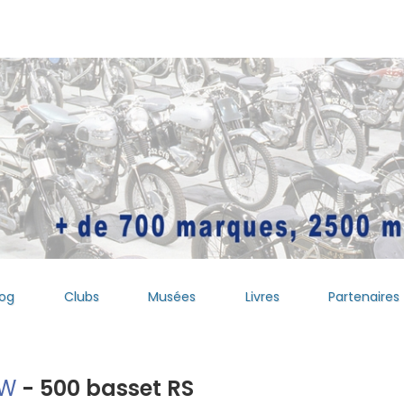
log
Clubs
Musées
Livres
Partenaires
W
- 500 basset RS