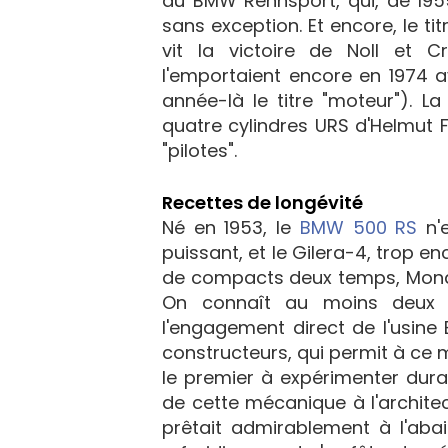
du BMW Rennsport, qui, de 1955 
sans exception. Et encore, le ti
vit la victoire de Noll et 
l'emportaient encore en 1974 
année-là le titre "moteur"). L
quatre cylindres URS d'Helmut Fa
"pilotes".
Recettes de longévité
Né en 1953, le
BMW 500 RS
n'
puissant, et le Gilera-4, trop e
de compacts deux temps, Monark
On connaît au moins deux ra
l'engagement direct de l'usine
constructeurs, qui permit à ce
le premier à expérimenter durab
de cette mécanique à l'architect
prêtait admirablement à l'ab