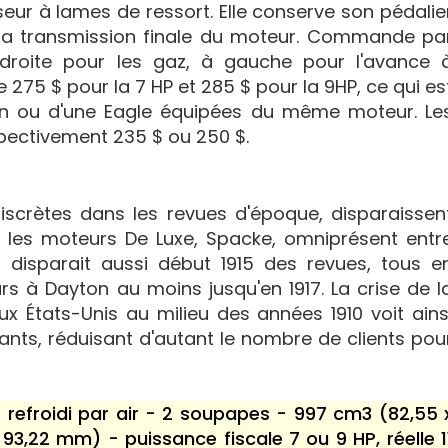
seur à lames de ressort. Elle conserve son pédalie
la transmission finale du moteur. Commande pa
droite pour les gaz, à gauche pour l'avance 
e 275 $ pour la 7 HP et 285 $ pour la 9HP, ce qui es
ton ou d'une Eagle équipées du même moteur. Le
pectivement 235 $ ou 250 $.
iscrètes dans les revues d'époque, disparaissen
 les moteurs De Luxe, Spacke, omniprésent entr
és, disparait aussi début 1915 des revues, tous e
rs à Dayton au moins jusqu'en 1917. La crise de l
 États-Unis au milieu des années 1910 voit ains
ants, réduisant d'autant le nombre de clients pou
 refroidi par air - 2 soupapes - 997 cm3 (82,55 
93,22 mm) - puissance fiscale 7 ou 9 HP, réelle 1