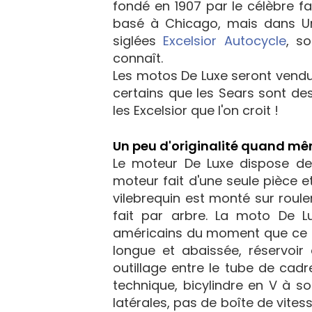
fondé en 1907 par le célèbre f
basé à Chicago, mais dans Uni
siglées
Excelsior Autocycle
, s
connaît.
Les motos De Luxe seront vendues
certains que les Sears sont des
les Excelsior que l'on croit !
Un peu d'originalité quand m
Le moteur De Luxe dispose de q
moteur fait d'une seule pièce et
vilebrequin est monté sur roul
fait par arbre. La moto De L
américains du moment que ce soi
longue et abaissée, réservoir 
outillage entre le tube de cadre
technique, bicylindre en V à 
latérales, pas de boîte de vite