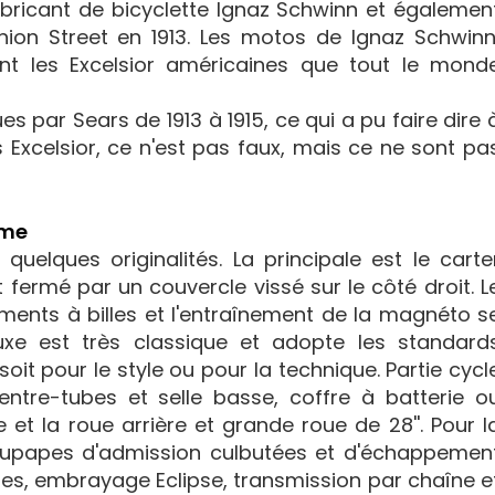
abricant de bicyclette Ignaz Schwinn et égalemen
on Street en 1913. Les motos de Ignaz Schwinn
ont les Excelsior américaines que tout le mond
 par Sears de 1913 à 1915, ce qui a pu faire dire 
 Excelsior, ce n'est pas faux, mais ce ne sont pa
ême
uelques originalités. La principale est le carte
 fermé par un couvercle vissé sur le côté droit. L
ements à billes et l'entraînement de la magnéto s
uxe est très classique et adopte les standard
t pour le style ou pour la technique. Partie cycl
entre-tubes et selle basse, coffre à batterie o
 et la roue arrière et grande roue de 28''. Pour l
soupapes d'admission culbutées et d'échappemen
sses, embrayage Eclipse, transmission par chaîne e