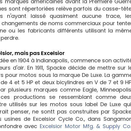
es marques américaines avant la Première Guerr
s sont répertoriées relève parfois du casse-tête
 n'ayant laissé quasiment aucune trace, le
es changements de noms commerciaux pour tente
e ou les fabricants différents utilisant la mêm
 perdre.
lsior, mais pas Excelsior
ndée en 1904 à Indianapolis, commence son activit
rs d'air. En 1911, Spacke décide de mettre sur l
 pour motos sous la marque De Luxe. La gamm
 4 et 5 HP et deux bicylindres en V de 7 et 9 HP
s par plusieurs marques comme Eagle, Minneapolis
 ces productions se ressemblant comme deu
tre utilisés sur les motos sous label De Luxe qui
ait penser, ne sontt pas construites par Spacke
s usines de Excelsior Cycle Co., dans Sangamo
confondre avec
Excelsior Motor Mfg. & Supply Co