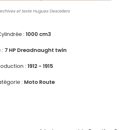
archives
et texte Hugues Desceliers
10054
ylindrée :
1000 cm3
 :
7 HP Dreadnaught twin
roduction :
1912 - 1915
tégorie :
Moto Route