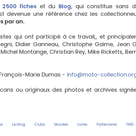
e
2500 fiches
et du
Blog
, qui constitue sans d
est devenue une référence chez les collectionne
s par an.
tes qui ont participé à ce travail,, et principal
egni, Didier Ganneau, Christophe Gaime, Jean Go
Michel Montange, Christian Rey, Mike Ricketts, Bern
François-Marie Dumas -
info@moto-collection.or
cans ou originaux des photos et archives sign
es
Le blog
Clubs
Musées
Livres
Partenaires
FMD