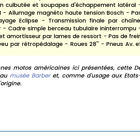
n culbutée et soupapes d'échappement latéral 
H - Allumage magnéto haute tension Bosch - Pa
yage Eclipse - Transmission finale par chaîne
r - Cadre simple berceau tubulaire ininterrompu 
et amortisseur par lames de ressort - Pas de frei
oyeu par rétropédalage - Roues 28'' - Pneus Av. e
s motos américaines ici présentées, cette D
 au
musée Barber
et, comme d'usage aux Etats
origine.