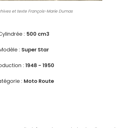
chives
et texte François-Marie Dumas
9726
Cylindrée :
500 cm3
Modèle :
Super Star
oduction :
1948 - 1950
tégorie :
Moto Route