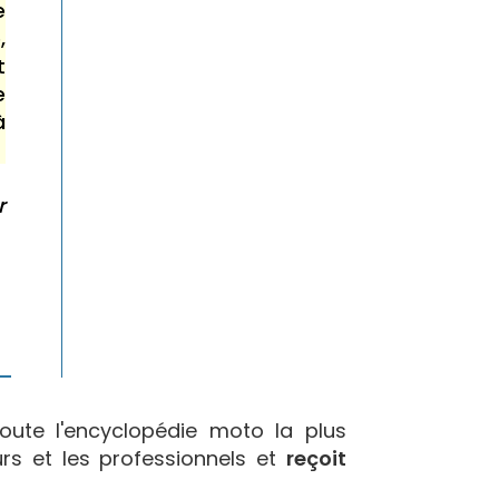
e
,
t
e
à
r
oute l'encyclopédie moto la plus
urs et les professionnels et
reçoit