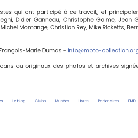
tes qui ont participé à ce travail,, et principal
egni, Didier Ganneau, Christophe Gaime, Jean Go
Michel Montange, Christian Rey, Mike Ricketts, Bern
François-Marie Dumas -
info@moto-collection.or
cans ou originaux des photos et archives sign
es
Le blog
Clubs
Musées
Livres
Partenaires
FMD