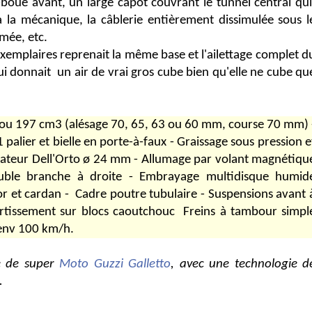
e-boue avant, un large capot couvrant le tunnel central qui
à la mécanique, la câblerie entièrement dissimulée sous l
omée, etc.
xemplaires reprenait la même base et l'ailettage complet d
i donnait un air de vrai gros cube bien qu'elle ne cube qu
 ou 197 cm3 (alésage 70, 65, 63 ou 60 mm, course 70 mm) 
 palier et bielle en porte-à-faux - Graissage sous pression e
urateur Dell'Orto ø 24 mm - Allumage par volant magnétiqu
ouble branche à droite - Embrayage multidisque humid
tor et cardan - Cadre poutre tubulaire - Suspensions avant 
ortissement sur blocs caoutchouc  Freins à tambour simpl
env 100 km/h.
e de super
Moto Guzzi Galletto
, avec une technologie d
.