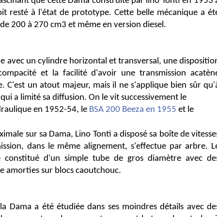
scinant que cette Dama construite par lino Tonti en 1953 
it resté à l'état de prototype. Cette belle mécanique a ét
 de 200 à 270 cm3 et même en version diesel.
re avec un cylindre horizontal et transversal, une dispositio
ompacité et la facilité d'avoir une transmission acatèn
e. C'est un atout majeur, mais il ne s'applique bien sûr qu'
qui a limité sa diffusion. On le vit successivement le
raulique en 1952-54, le
BSA 200 Beeza en 1955
et le
male sur sa Dama, Lino Tonti a disposé sa boîte de vitesse
mission, dans le même alignement, s'effectue par arbre. L
 constitué d'un simple tube de gros diamètre avec de
ère amorties sur blocs caoutchouc.
la Dama a été étudiée dans ses moindres détails avec de