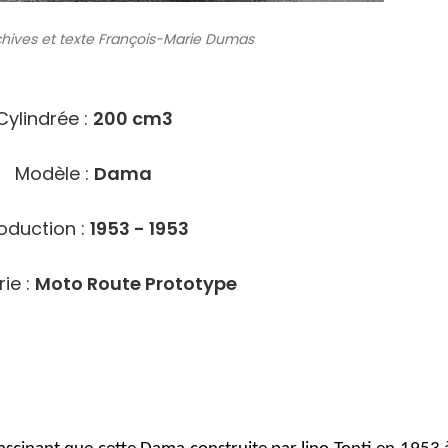
chives
et texte François-Marie Dumas
9993
Cylindrée :
200 cm3
Modèle :
Dama
oduction :
1953 - 1953
ie :
Moto Route Prototype