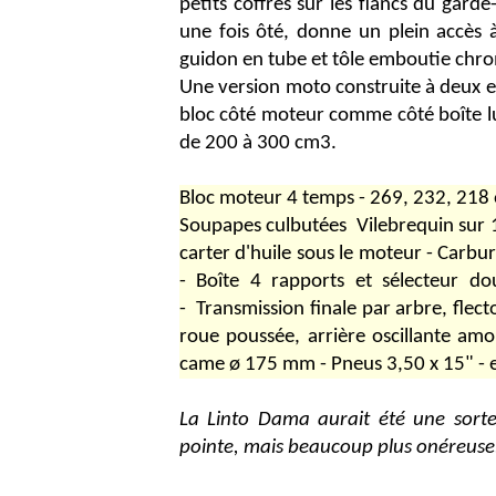
petits coffres sur les flancs du gard
une fois ôté, donne un plein accès 
guidon en tube et tôle emboutie chr
Une version moto construite à deux e
bloc côté moteur comme côté boîte lu
de 200 à 300 cm3.
Bloc moteur 4 temps - 269, 232, 218
Soupapes culbutées  Vilebrequin sur 1
carter d'huile sous le moteur - Carb
- Boîte 4 rapports et sélecteur d
- Transmission finale par arbre, flec
roue poussée, arrière oscillante am
came ø 175 mm - Pneus 3,50 x 15" - 
La Linto Dama aurait été une sort
pointe, mais beaucoup plus onéreuse