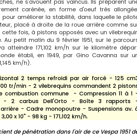
ches, ne s'avouent pas vaincus. Ils préparent un
èrement carénée, en forme d'oeuf très allongée
pour améliorer la stabilité, dans laquelle le pilot
oteur, placé à droite de la roue arrière comme su
 cette fois, à pistons opposés avec un vilebrequi
 Au petit matin du 9 février 1951, sur le parcour
a atteindre 171,102 km/h sur le kilomètre dépar
monde établi, en 1949, par Gino Cavanna sur u
,145 km/h).
zontal 2 temps refroidi par air forcé - 125 cm
500 tr/min - 2 vilebrequins commandent 2 piston
e combustion commune - Compression 11 à 1 
 - 2 carbus Dell'Orto - Boîte 3 rapports 
e arrière - Cadre monopoutre - Suspensions av. 
 3,00 x 10" - 98 kg - 171,102 km/h.
cient de pénétration dans l'air de ce Vespa 1951 d