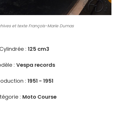
chives
et texte François-Marie Dumas
8019
Cylindrée :
125 cm3
dèle :
Vespa records
roduction :
1951 - 1951
tégorie :
Moto Course