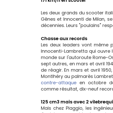
171 km/h en scooter
Les deux grands du scooter ital
Gênes et Innocenti de Milan, s
décennies. Leurs "poulains" resp
Chasse aux records
Les deux leaders vont même por
Innocenti-Lambretta qui ouvre le 
monde sur l'autoroute Rome-Osti
sept autres, en mars et avril 19
de réagir. En mars et avril 195
Montlhéry au palmarès Lambrett
contre-attaque
en octobre de
comme résultat, dix-neuf record
125 cm3 mais avec 2 vilebrequi
Mais chez Piaggio, les ingénieu