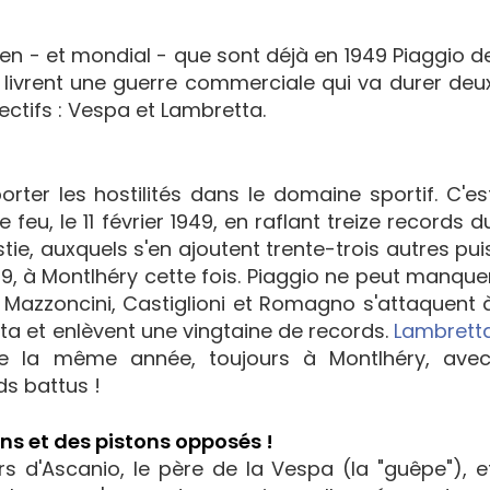
ien - et mondial - que sont déjà en 1949 Piaggio d
e livrent une guerre commerciale qui va durer deu
ectifs : Vespa et Lambretta.
ter les hostilités dans le domaine sportif. C'es
feu, le 11 février 1949, en raflant treize records d
e, auxquels s'en ajoutent trente-trois autres pui
49, à Montlhéry cette fois. Piaggio ne peut manque
0, Mazzoncini, Castiglioni et Romagno s'attaquent 
a et enlèvent une vingtaine de records.
Lambrett
 la même année, toujours à Montlhéry, avec
s battus !
ns et des pistons opposés !
rs d'Ascanio, le père de la Vespa (la "guêpe"), e