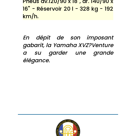
Pneus av.120/90 x 18", ar. 140/90 x
16" - Réservoir 20 l - 328 kg - 192
km/h.
En dépit de son imposant
gabarit, la Yamaha XVZ?Venture
a su garder une grande
élégance.