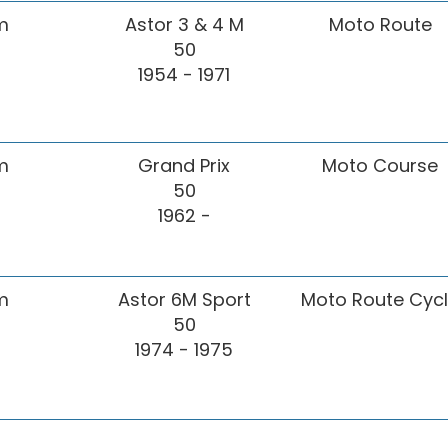
m
Astor 3 & 4 M
Moto Route
50
1954 - 1971
m
Grand Prix
Moto Course
50
1962 -
m
Astor 6M Sport
Moto Route Cyc
50
1974 - 1975