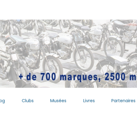
log
Clubs
Musées
Livres
Partenaires