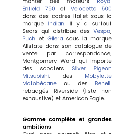
monter des moteurs
Royal
Enfield 750
et
Velocette 500
dans des cadres Italjet sous la
marque
Indian
. Il y a surtout
Sears qui distribue des
Vespa
,
Puch
et
Gilera
sous la marque
Allstate dans son catalogue de
vente par correspondance,
Montgomery Ward qui importe
des scooters
Silver Pigeon
Mitsubishi
, des
Mobylette
Motobécane
ou des
Benelli
rebadgés Riverside (liste non
exhaustive) et American Eagle.
Gamme complète et grandes
ambitions