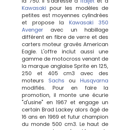
la 750. il s'adresse à
Italjet
et à
Kawasaki
pour les modèles de
petites est moyennes cylindrées
et propose la
Kawasaki 350
Avenger
avec un habillage
différent en fibre de verre et des
carters moteur gravés American
Eagle. L'offre inclut aussi une
gamme de motocross venant de
la marque anglaise Sprite en 125,
250 et 405 cm3 avec des
moteurs
Sachs
ou
Husqvarna
modifiés. Pour en faire la
promotion, il monte une écurie
"d'usine" en 1967 et engage un
certain Brad Lackey alors âgé de
16 ans en 1969 et futur champion
du monde 500 cm3. Le haut de