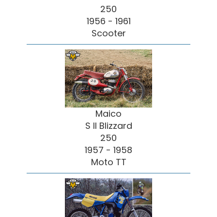
250
1956 - 1961
Scooter
Maico
S II Blizzard
250
1957 - 1958
Moto TT