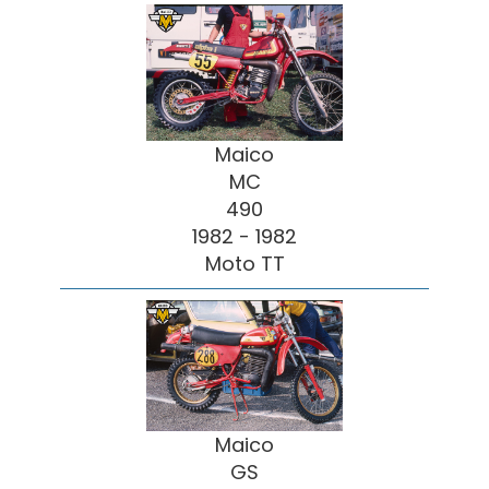
Maico
MC
490
1982 - 1982
Moto TT
Maico
GS