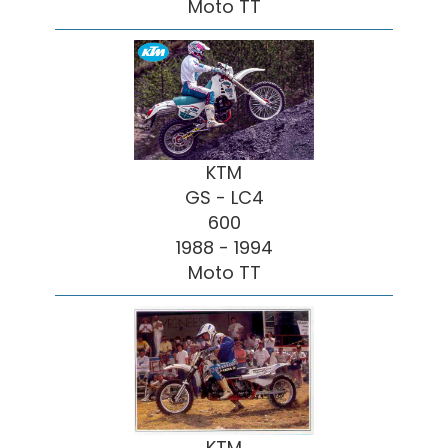
Moto TT
KTM
GS - LC4
600
1988 - 1994
Moto TT
KTM