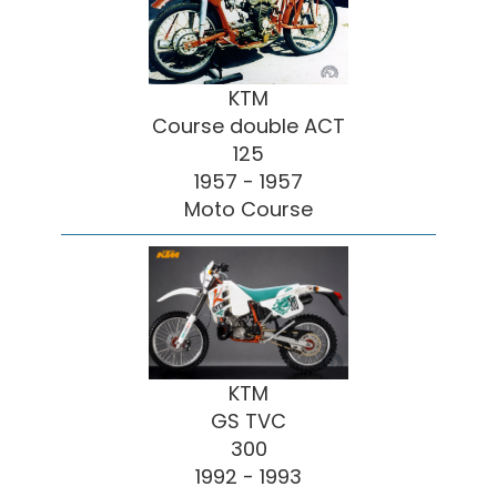
KTM
Course double ACT
125
1957 - 1957
Moto Course
KTM
GS TVC
300
1992 - 1993