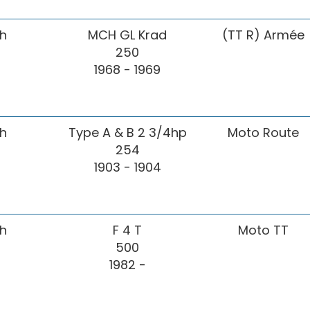
h
MCH GL Krad
(TT R) Armée
250
1968 - 1969
h
Type A & B 2 3/4hp
Moto Route
254
1903 - 1904
h
F 4 T
Moto TT
500
1982 -