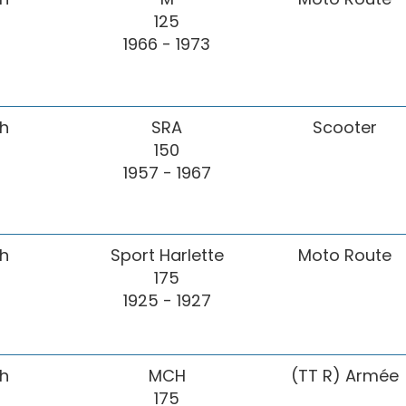
125
1966 - 1973
h
SRA
Scooter
150
1957 - 1967
h
Sport Harlette
Moto Route
175
1925 - 1927
h
MCH
(TT R) Armée
175