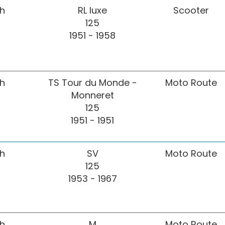
h
RL luxe
Scooter
125
1951 - 1958
h
TS Tour du Monde -
Moto Route
Monneret
125
1951 - 1951
h
SV
Moto Route
125
1953 - 1967
h
M
Moto Route