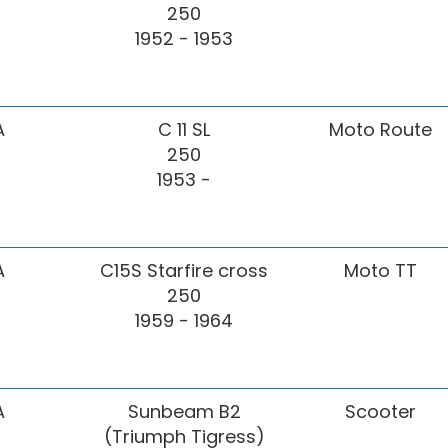
250
1952 - 1953
A
C 11 SL
Moto Route
250
1953 -
A
C15S Starfire cross
Moto TT
250
1959 - 1964
A
Sunbeam B2
Scooter
(Triumph Tigress)