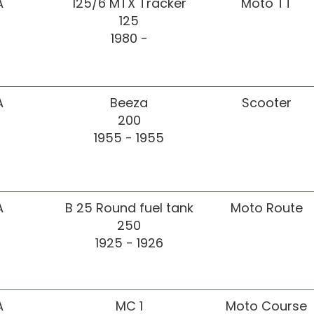
A
125/6 MTX Tracker
Moto TT
125
1980 -
A
Beeza
Scooter
200
1955 - 1955
A
B 25 Round fuel tank
Moto Route
250
1925 - 1926
A
MC 1
Moto Course