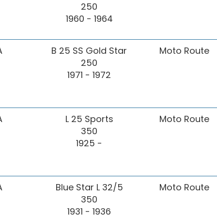
250
1960 - 1964
A
B 25 SS Gold Star
Moto Route
250
1971 - 1972
A
L 25 Sports
Moto Route
350
1925 -
A
Blue Star L 32/5
Moto Route
350
1931 - 1936