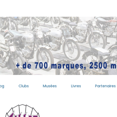
log
Clubs
Musées
Livres
Partenaires