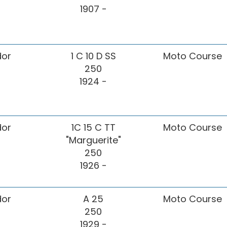
1907 -
or
1 C 10 D SS
Moto Course
250
1924 -
or
1C 15 C TT
Moto Course
"Marguerite"
250
1926 -
or
A 25
Moto Course
250
1929 -