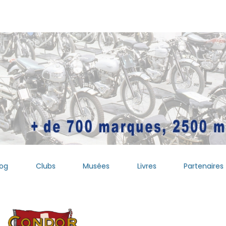
log
Clubs
Musées
Livres
Partenaires