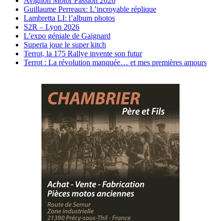
Avignon Motor Passion 2026
Guillaume Perreaux: L’incroyable réplique
Lambretta LI: l’album photos
S2R – Lyon 2026
L’expo géniale de Gaignard
Superia joue le super kitch
Terrot, la 175 Rallye invente son futur
Terrot : La révolution manquée… et mes premières amours