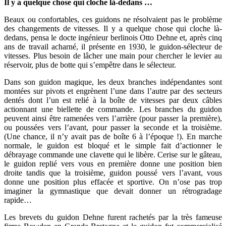
Il y a quelque chose qui cloche là-dedans …
Beaux ou confortables, ces guidons ne résolvaient pas le problème
des changements de vitesses. Il y a quelque chose qui cloche là-
dedans, pensa le docte ingénieur berlinois Otto Dehne et, après cinq
ans de travail acharné, il présente en 1930, le guidon-sélecteur de
vitesses. Plus besoin de lâcher une main pour chercher le levier au
réservoir, plus de botte qui s’empêtre dans le sélecteur.
Dans son guidon magique, les deux branches indépendantes sont
montées sur pivots et engrènent l’une dans l’autre par des secteurs
dentés dont l’un est relié à la boîte de vitesses par deux câbles
actionnant une biellette de commande. Les branches du guidon
peuvent ainsi être ramenées vers l’arrière (pour passer la première),
ou poussées vers l’avant, pour passer la seconde et la troisième.
(Une chance, il n’y avait pas de boîte 6 à l’époque !). En marche
normale, le guidon est bloqué et le simple fait d’actionner le
débrayage commande une clavette qui le libère. Cerise sur le gâteau,
le guidon replié vers vous en première donne une position bien
droite tandis que la troisième, guidon poussé vers l’avant, vous
donne une position plus effacée et sportive. On n’ose pas trop
imaginer la gymnastique que devait donner un rétrogradage
rapide…
Les brevets du guidon Dehne furent rachetés par la très fameuse