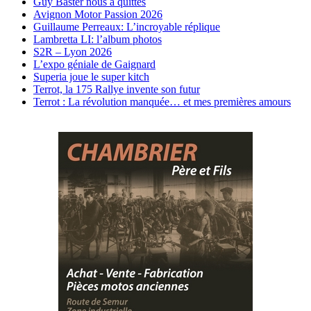
Guy Baster nous a quittés
Avignon Motor Passion 2026
Guillaume Perreaux: L’incroyable réplique
Lambretta LI: l’album photos
S2R – Lyon 2026
L’expo géniale de Gaignard
Superia joue le super kitch
Terrot, la 175 Rallye invente son futur
Terrot : La révolution manquée… et mes premières amours