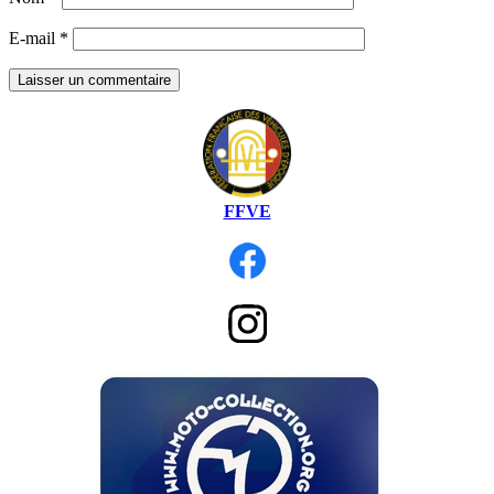
E-mail
*
FFVE