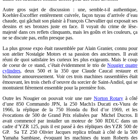
Autre gros sujet de discussion : une, semble-t-il authentique,
Koehler-Escoffier entièrement cuivrée, façon tuyau d’arrivée d’eau
chaude, qui gâchait son plaisir à François Chevallier qui exposait ses
dessins et ses bronzes juste en face. Il voyait du crime de lèse-
majesté dans ces reflets clinquants, mais les goûts et les couleurs, ça
ne se discute pas, enfin presque pas.
La plus grosse expo était rassemblée par Alain Granier, connu pour
son atelier Nostalgie Motors et sa passion des anciennes. Il avait
réuni de quoi satisfaire les curieux les plus exigeants. Mais le coup
de coeur de ce stand, c’était évidemment le trio de
Nougier quatre
cylindres
, deux 500 et la 350 que Claude Caucal restaure et
bichonne amoureusement. Voir ces trois machines rassemblées était
émouvant, les trois chefs d’oeuvre du sorcier de Saint-Andiol, qui se
montraient fièrement ensemble pour la première fois.
Outre les Nougier on pouvait voir une rare
Norton Rotary
à côté
d’une 850 Commando JPN, la 250 Mach1s Ducati ex-Viura de
1966, la réplique de la 750 Honda du Bol d’or 1969, et les
évocations de 500 de Grand Prix réalisées par Michel Ducros. Il
avait commencé par installer un moteur de 500 RDLC dans un
cadre d’YZR 125, puis il est passé à des répliques des YZR 500 de
GP. Sa TZ 250 Olivier Jacques replica trônait à côté de la 500
Yamaha Sambiase, évoquant les machines du team Roberts des