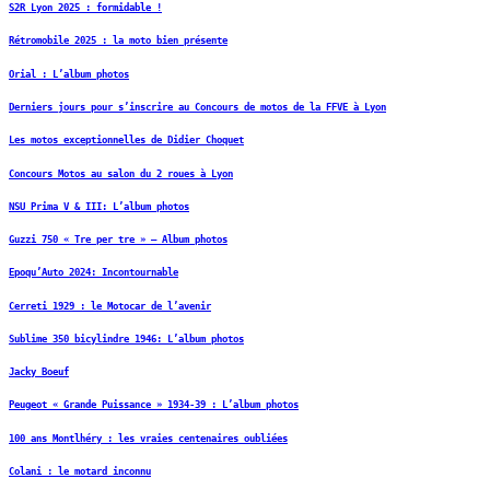
S2R Lyon 2025 : formidable !
Rétromobile 2025 : la moto bien présente
Orial : L’album photos
Derniers jours pour s’inscrire au Concours de motos de la FFVE à Lyon
Les motos exceptionnelles de Didier Choquet
Concours Motos au salon du 2 roues à Lyon
NSU Prima V & III: L’album photos
Guzzi 750 « Tre per tre » – Album photos
Epoqu’Auto 2024: Incontournable
Cerreti 1929 : le Motocar de l’avenir
Sublime 350 bicylindre 1946: L’album photos
Jacky Boeuf
Peugeot « Grande Puissance » 1934-39 : L’album photos
100 ans Montlhéry : les vraies centenaires oubliées
Colani : le motard inconnu