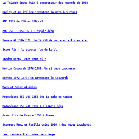
La Triumph Speed Twin à compresseur des records de 1938
Harley et un italien inventent la moto à 4 roues
AMC 1955 du 250 au 280 cm3
AMC 250 – 1952-56 : L’espoir déçu
Yamaha GL 750-1971: la TZ 750 de route a failli exister
Scoot-Air : le scooter fou de Lefol
Tandem Derny: êtes-vous bi ?
Norton Cosworth 1976-1988: Un si beau cauchemar
Norton 1972-1975: En attendant le Cosworth
Mobs et Solex pliables
Motobécane 350 L4C 1953-60: Le twin en tandem
Motobécane 350 V4C 1947 : L’espoir déçu
Grand Prix de France 1953 à Rouen
Scooters Rumi et Parilla twins 1960 : des rêves inachevés
Les premiers flat twins deux temps