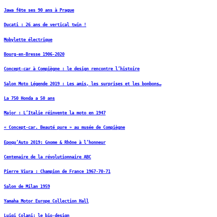
Jawa fête ses 90 ans à Prague
Ducati : 26 ans de vertical twin !
Mobylette électrique
Bourg-en-Bresse 1906-2020
Concept-car à Compiègne : le design rencontre l’histoire
Salon Moto Légende 2019 : Les amis, les surprises et les bonbons…
La 750 Honda a 50 ans
Major : L’Italie réinvente la moto en 1947
« Concept-car. Beauté pure » au musée de Compiègne
Epoqu’Auto 2019: Gnome & Rhône à l’honneur
Centenaire de la révolutionnaire ABC
Pierre Viura : Champion de France 1967-70-71
Salon de Milan 1959
Yamaha Motor Europe Collection Hall
Luigi Colani: le bio-design