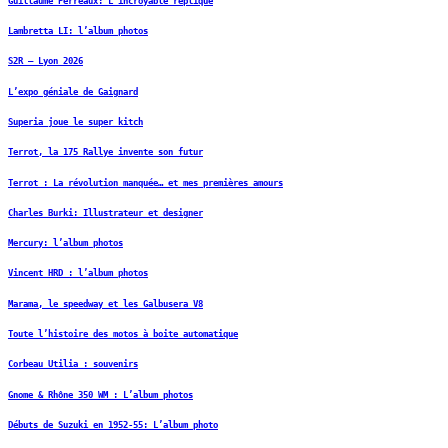
Guillaume Perreaux: L’incroyable réplique
Lambretta LI: l’album photos
S2R – Lyon 2026
L’expo géniale de Gaignard
Superia joue le super kitch
Terrot, la 175 Rallye invente son futur
Terrot : La révolution manquée… et mes premières amours
Charles Burki: Illustrateur et designer
Mercury: l’album photos
Vincent HRD : l’album photos
Marama, le speedway et les Galbusera V8
Toute l’histoire des motos à boite automatique
Corbeau Utilia : souvenirs
Gnome & Rhône 350 WM : L’album photos
Débuts de Suzuki en 1952-55: L’album photo