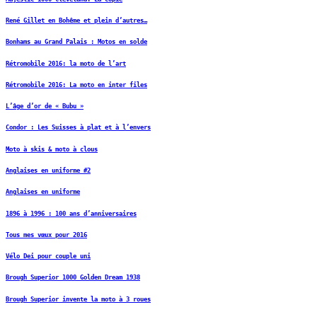
René Gillet en Bohême et plein d’autres…
Bonhams au Grand Palais : Motos en solde
Rétromobile 2016: la moto de l’art
Rétromobile 2016: La moto en inter files
L’âge d’or de « Bubu »
Condor : Les Suisses à plat et à l’envers
Moto à skis & moto à clous
Anglaises en uniforme #2
Anglaises en uniforme
1896 à 1996 : 100 ans d’anniversaires
Tous mes vœux pour 2016
Vélo Dei pour couple uni
Brough Superior 1000 Golden Dream 1938
Brough Superior invente la moto à 3 roues