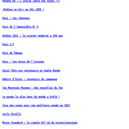
Années 60 : L’Italie lance ses twins (1)
«Riding on Air» en ASL 1909 !
Quiz : les réponses
Quiz de l’impossible N° 4
Unibus 1921 : le scooter moderne a 100 ans
Quiz n°3
Quiz de Pâques
Quiz : les motos de l’inconnu
Guzzi fête son centenaire et égale Honda
Habits d’hiver : souvenirs de campagne
Top Mountain Museum : des nouvelles du feu
Le musée le plus haut du monde a brûlé !
Tous mes voeux pour une meilleure année en 2021
Carlo Perelli
Motos Standard : le simple ACT né du protectionnisme