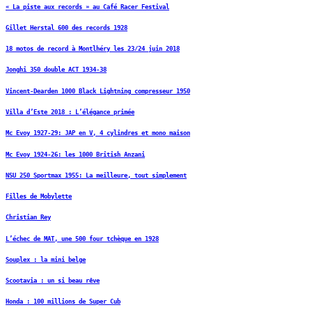
« La piste aux records » au Café Racer Festival
Gillet Herstal 600 des records 1928
18 motos de record à Montlhéry les 23/24 juin 2018
Jonghi 350 double ACT 1934-38
Vincent-Dearden 1000 Black Lightning compresseur 1950
Villa d’Este 2018 : L’élégance primée
Mc Evoy 1927-29: JAP en V, 4 cylindres et mono maison
Mc Evoy 1924-26: les 1000 British Anzani
NSU 250 Sportmax 1955: La meilleure, tout simplement
Filles de Mobylette
Christian Rey
L’échec de MAT, une 500 four tchèque en 1928
Souplex : la mini belge
Scootavia : un si beau rêve
Honda : 100 millions de Super Cub