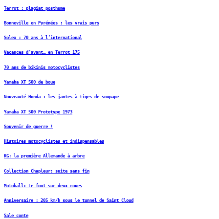
Terrot : plagiat posthume
Bonneville en Pyrénées : les vrais purs
Solex : 70 ans à l’international
Vacances d’avant… en Terrot 175
70 ans de bikinis motocyclistes
Yamaha XT 500 de boue
Nouveauté Honda : les jantes à tiges de soupape
Yamaha XT 500 Prototype 1973
Souvenir de guerre !
Histoires motocyclistes et indispensables
KG: la première Allemande à arbre
Collection Chapleur: suite sans fin
Motoball: Le foot sur deux roues
Anniversaire : 205 km/h sous le tunnel de Saint Cloud
Sale conte