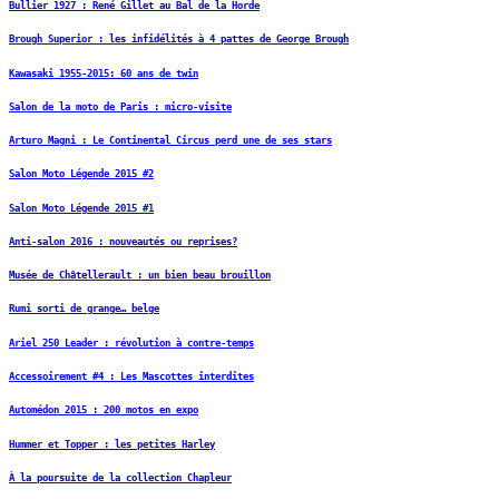
Bullier 1927 : René Gillet au Bal de la Horde
Brough Superior : les infidélités à 4 pattes de George Brough
Kawasaki 1955-2015: 60 ans de twin
Salon de la moto de Paris : micro-visite
Arturo Magni : Le Continental Circus perd une de ses stars
Salon Moto Légende 2015 #2
Salon Moto Légende 2015 #1
Anti-salon 2016 : nouveautés ou reprises?
Musée de Châtellerault : un bien beau brouillon
Rumi sorti de grange… belge
Ariel 250 Leader : révolution à contre-temps
Accessoirement #4 : Les Mascottes interdites
Automédon 2015 : 200 motos en expo
Hummer et Topper : les petites Harley
À la poursuite de la collection Chapleur