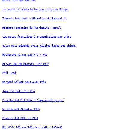
Derbi fête ses 100 ans
Les motos à transmission par arbre en Europe
Tontons Scooteurs : Histoires de faussaires
Mécénat Fondation du Patrimoine – Motul
Les motos françaises à transmissions par arbre
Salon Moto Légende 2022: Hidalgo lâche ses chiens
Recherche Terrot 250 FTC / FGC
Alcyon 500 AR Blocvis 1929-1932
Phil Read
Bernard Salvat nous a quittés
Jawa 350 Bol d’Or 1957
Parilla 150 PB3 1957: l’impossible projet
Saroléa 600 Atlantic 1955
Peugeot 350 P105 et P111
Bol d’Or 100 ans/200 photos #7 : 1958-60