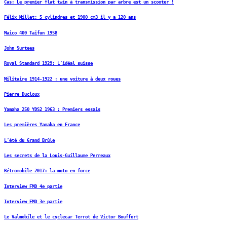
Čas: Le premier flat twin à transmission par arbre est un scooter !
Félix Millet: 5 cylindres et 1900 cm3 il y a 120 ans
Maico 400 Taifun 1958
John Surtees
Royal Standard 1929: L’idéal suisse
Militaire 1914-1922 : une voiture à deux roues
Pierre Ducloux
Yamaha 250 YDS2 1963 : Premiers essais
Les premières Yamaha en France
L’été du Grand Brûle
Les secrets de la Louis-Guillaume Perreaux
Rétromobile 2017: la moto en force
Interview FMD 4e partie
Interview FMD 3e partie
Le Valmobile et le cyclecar Terrot de Victor Bouffort