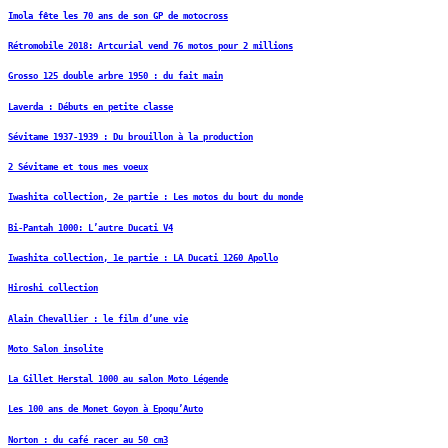
Imola fête les 70 ans de son GP de motocross
Rétromobile 2018: Artcurial vend 76 motos pour 2 millions
Grosso 125 double arbre 1950 : du fait main
Laverda : Débuts en petite classe
Sévitame 1937-1939 : Du brouillon à la production
2 Sévitame et tous mes voeux
Iwashita collection, 2e partie : Les motos du bout du monde
Bi-Pantah 1000: L’autre Ducati V4
Iwashita collection, 1e partie : LA Ducati 1260 Apollo
Hiroshi collection
Alain Chevallier : le film d’une vie
Moto Salon insolite
La Gillet Herstal 1000 au salon Moto Légende
Les 100 ans de Monet Goyon à Epoqu’Auto
Norton : du café racer au 50 cm3