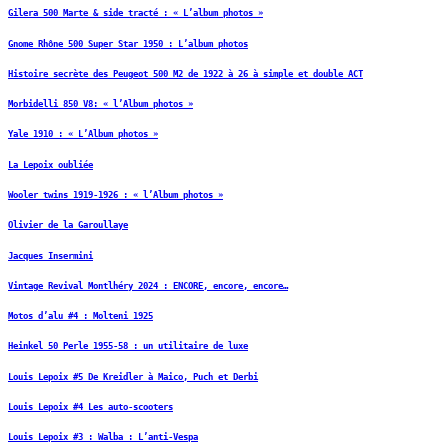
Gilera 500 Marte & side tracté : « L’album photos »
Gnome Rhône 500 Super Star 1950 : L’album photos
Histoire secrète des Peugeot 500 M2 de 1922 à 26 à simple et double ACT
Morbidelli 850 V8: « l’Album photos »
Yale 1910 : « L’Album photos »
La Lepoix oubliée
Wooler twins 1919-1926 : « l’Album photos »
Olivier de la Garoullaye
Jacques Insermini
Vintage Revival Montlhéry 2024 : ENCORE, encore, encore…
Motos d’alu #4 : Molteni 1925
Heinkel 50 Perle 1955-58 : un utilitaire de luxe
Louis Lepoix #5 De Kreidler à Maico, Puch et Derbi
Louis Lepoix #4 Les auto-scooters
Louis Lepoix #3 : Walba : L’anti-Vespa