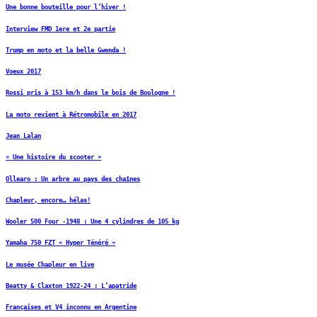
Une bonne bouteille pour l’hiver !
Interview FMD 1ere et 2e partie
Trump en moto et la belle Gwenda !
Voeux 2017
Rossi pris à 153 km/h dans le bois de Boulogne !
La moto revient à Rétromobile en 2017
Jean Lalan
« Une histoire du scooter »
Ollearo : Un arbre au pays des chaînes
Chapleur, encore… hélas!
Wooler 500 Four -1948 : Une 4 cylindres de 105 kg
Yamaha 750 FZT « Hyper Ténéré »
Le musée Chapleur en live
Beatty & Claxton 1922-24 : L’apatride
Françaises et V4 inconnu en Argentine