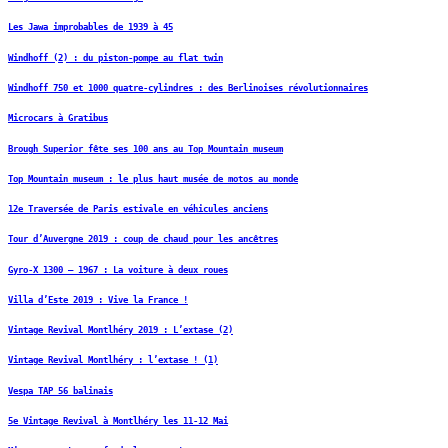
Les Jawa improbables de 1939 à 45
Windhoff (2) : du piston-pompe au flat twin
Windhoff 750 et 1000 quatre-cylindres : des Berlinoises révolutionnaires
Microcars à Gratibus
Brough Superior fête ses 100 ans au Top Mountain museum
Top Mountain museum : le plus haut musée de motos au monde
12e Traversée de Paris estivale en véhicules anciens
Tour d’Auvergne 2019 : coup de chaud pour les ancêtres
Gyro-X 1300 – 1967 : La voiture à deux roues
Villa d’Este 2019 : Vive la France !
Vintage Revival Montlhéry 2019 : L’extase (2)
Vintage Revival Montlhéry : l’extase ! (1)
Vespa TAP 56 balinais
5e Vintage Revival à Montlhéry les 11-12 Mai