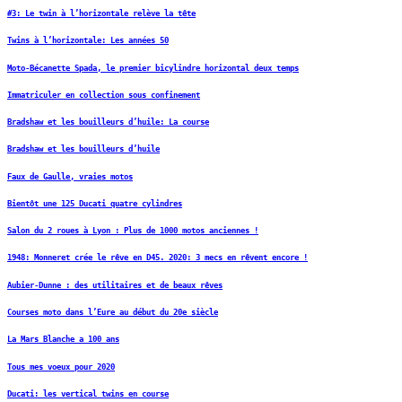
#3: Le twin à l’horizontale relève la tête
Twins à l’horizontale: Les années 50
Moto-Bécanette Spada, le premier bicylindre horizontal deux temps
Immatriculer en collection sous confinement
Bradshaw et les bouilleurs d’huile: La course
Bradshaw et les bouilleurs d’huile
Faux de Gaulle, vraies motos
Bientôt une 125 Ducati quatre cylindres
Salon du 2 roues à Lyon : Plus de 1000 motos anciennes !
1948: Monneret crée le rêve en D45. 2020: 3 mecs en rêvent encore !
Aubier-Dunne : des utilitaires et de beaux rêves
Courses moto dans l’Eure au début du 20e siècle
La Mars Blanche a 100 ans
Tous mes voeux pour 2020
Ducati: les vertical twins en course