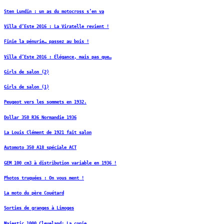
Sten Lundin : un as du motocross s’en va
Villa d’Este 2016 : La Viratelle revient !
Finie la pénurie… passez au bois !
Villa d’Este 2016 : Élégance, mais pas que…
Girls de salon (2)
Girls de salon (1)
Peugeot vers les sommets en 1932.
Dollar 350 R36 Normandie 1936
La Louis Clément de 1921 fait salon
Automoto 350 A18 spéciale ACT
GEM 100 cm3 à distribution variable en 1936 !
Photos truquées : On vous ment !
La moto du père Couétard
Sorties de granges à Limoges
Majestic 1000 Cleveland: La copie