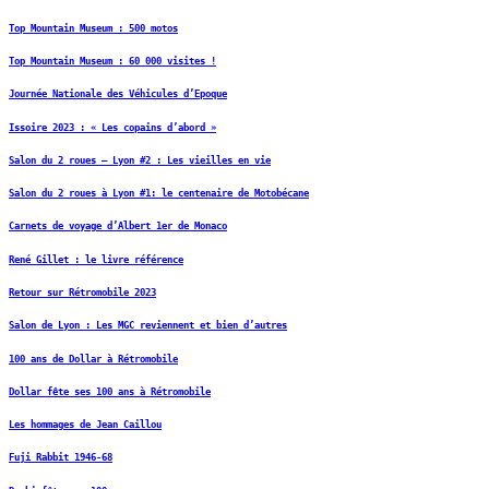
Top Mountain Museum : 500 motos
Top Mountain Museum : 60 000 visites !
Journée Nationale des Véhicules d’Epoque
Issoire 2023 : « Les copains d’abord »
Salon du 2 roues – Lyon #2 : Les vieilles en vie
Salon du 2 roues à Lyon #1: le centenaire de Motobécane
Carnets de voyage d’Albert 1er de Monaco
René Gillet : le livre référence
Retour sur Rétromobile 2023
Salon de Lyon : Les MGC reviennent et bien d’autres
100 ans de Dollar à Rétromobile
Dollar fête ses 100 ans à Rétromobile
Les hommages de Jean Caillou
Fuji Rabbit 1946-68