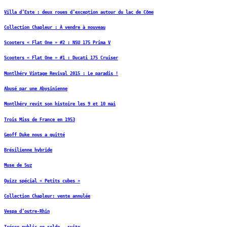
Villa d’Este : deux roues d’exception autour du lac de Côme
Collection Chapleur : À vendre à nouveau
Scooters « Flat One » #2 : NSU 175 Prima V
Scooters « Flat One » #1 : Ducati 175 Cruiser
Montlhéry Vintage Revival 2015 : Le paradis !
Abusé par une Abysinienne
Montlhéry revit son histoire les 9 et 10 mai
Trois Miss de France en 1953
Geoff Duke nous a quitté
Brésilienne hybride
Muse de Suz
Quizz spécial « Petits cubes »
Collection Chapleur: vente annulée
Vespa d’outre-Rhin
Trésor public en solde — suite…