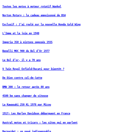
Toutes les motos à moteur rotatif Wankel
Norton Rotary : le cadeau empoisonné de BSA
Exclusif : J’ai roulé sur la nouvelle Honda Gold Wing
L’Imme et la joie en 1948
Imperia 350 à pistons opposés 1935
Benelli MOC 900 du Bol d’Or 1977
Le Bol d’or, il y a 70 ans
V Twin Royal Enfield/Ducati pour bientôt ?
De Dion contre cul-de-jatte
BMW 300 : le retour après 80 ans
4500 km sans changer de vitesse
La Kawasaki 250 KL 1978 par Micou
1917: Les Harley Davidson débarquent en France
Austral motos et tricars : les sites qui en parlent
Bernardet : un pavé indispensable