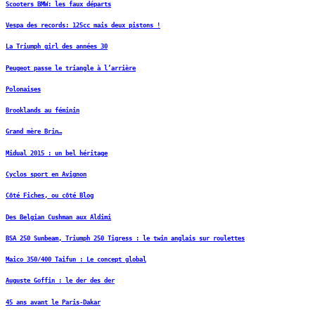
Scooters BMW: les faux départs
Vespa des records: 125cc mais deux pistons !
La Triumph girl des années 30
Peugeot passe le triangle à l’arrière
Polonaises
Brooklands au féminin
Grand mère Brin…
Midual 2015 : un bel héritage
Cyclos sport en Avignon
Côté Fiches, ou côté Blog
Des Belgian Cushman aux Aldimi
BSA 250 Sunbeam, Triumph 250 Tigress : le twin anglais sur roulettes
Maico 350/400 Taifun : Le concept global
Auguste Goffin : le der des der
45 ans avant le Paris-Dakar