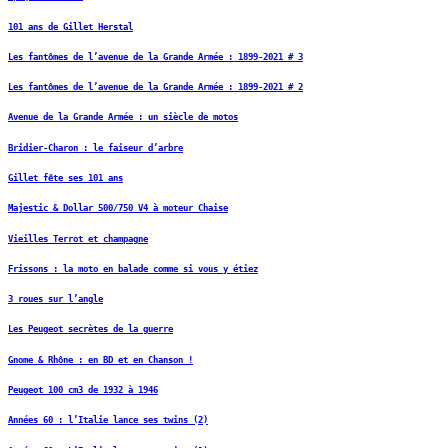
101 ans de Gillet Herstal
Les fantômes de l’avenue de la Grande Armée : 1899-2021 # 3
Les fantômes de l’avenue de la Grande Armée : 1899-2021 # 2
Avenue de la Grande Armée : un siècle de motos
Bridier-Charon : le faiseur d’arbre
Gillet fête ses 101 ans
Majestic & Dollar 500/750 V4 à moteur Chaise
Vieilles Terrot et champagne
Frissons : la moto en balade comme si vous y étiez
3 roues sur l’angle
Les Peugeot secrètes de la guerre
Gnome & Rhône : en BD et en Chanson !
Peugeot 100 cm3 de 1932 à 1946
Années 60 : l’Italie lance ses twins (2)