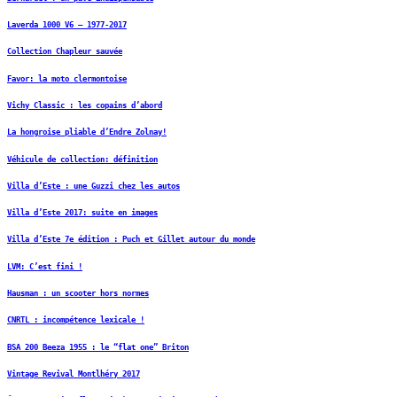
Laverda 1000 V6 – 1977-2017
Collection Chapleur sauvée
Favor: la moto clermontoise
Vichy Classic : les copains d’abord
La hongroise pliable d’Endre Zolnay!
Véhicule de collection: définition
Villa d’Este : une Guzzi chez les autos
Villa d’Este 2017: suite en images
Villa d’Este 7e édition : Puch et Gillet autour du monde
LVM: C’est fini !
Hausman : un scooter hors normes
CNRTL : incompétence lexicale !
BSA 200 Beeza 1955 : le “flat one” Briton
Vintage Revival Montlhéry 2017