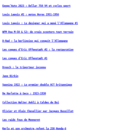
Epoqu’Auto 2023 : Dollar 750 V4 et cyclos sport
Louis Lepoix #2 : motos Horex 1951-1956
Louis Lepoix : Le designer qui a mené l’Allemagne #1
WFM Osa M-50 & 52: de vrais scooters tout terrain
D-Rad : la berlinoise qui conquit l’Allemagne
Les coques d’Eric Offenstadt #2 : la restauration
Les coques d’Eric Offenstadt #1
Dresch : le triporteur inconnu
Jane Birkin
Sgonina 1922 : Le premier double ACT britannique
De Harlette à Geco : 1923-1930
Collection Walter Ankli à Caldes de Boi
Olivier et Alain Chevallier par Jacques Bussillet
Les raids fous de Monneret
Kerlo et son orchestre refont la 250 Honda-6