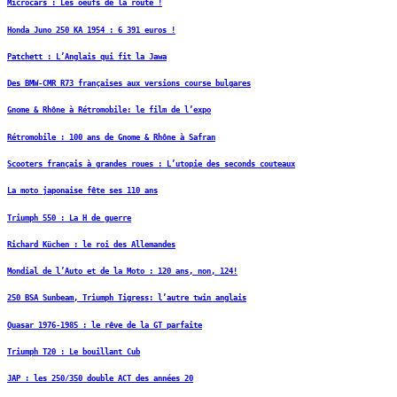
Microcars : Les oeufs de la route !
Honda Juno 250 KA 1954 : 6 391 euros !
Patchett : L’Anglais qui fit la Jawa
Des BMW-CMR R73 françaises aux versions course bulgares
Gnome & Rhône à Rétromobile: le film de l’expo
Rétromobile : 100 ans de Gnome & Rhône à Safran
Scooters français à grandes roues : L’utopie des seconds couteaux
La moto japonaise fête ses 110 ans
Triumph 550 : La H de guerre
Richard Küchen : le roi des Allemandes
Mondial de l’Auto et de la Moto : 120 ans, non, 124!
250 BSA Sunbeam, Triumph Tigress: l’autre twin anglais
Quasar 1976-1985 : le rêve de la GT parfaite
Triumph T20 : Le bouillant Cub
JAP : les 250/350 double ACT des années 20