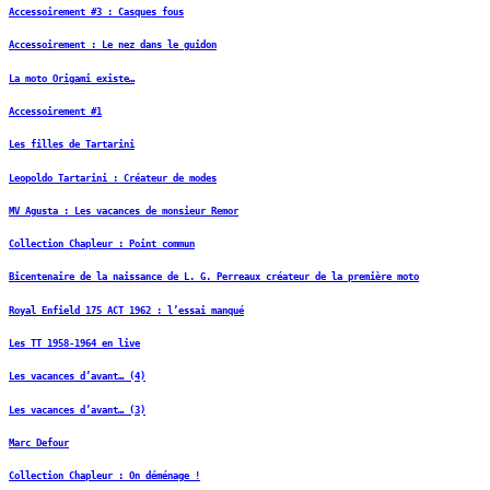
Accessoirement #3 : Casques fous
Accessoirement : Le nez dans le guidon
La moto Origami existe…
Accessoirement #1
Les filles de Tartarini
Leopoldo Tartarini : Créateur de modes
MV Agusta : Les vacances de monsieur Remor
Collection Chapleur : Point commun
Bicentenaire de la naissance de L. G. Perreaux créateur de la première moto
Royal Enfield 175 ACT 1962 : l’essai manqué
Les TT 1958-1964 en live
Les vacances d’avant… (4)
Les vacances d’avant… (3)
Marc Defour
Collection Chapleur : On déménage !