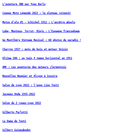
L’aventure JBB par Yves Kerlo
Coupes Moto Légende 2022 : le plateau rajeunit
Motos d’alu #1 – Schickel 1912 : L’ancêtre absolu
Lube, Montesa, Torrot, Rieju : L’Espagne francophage
6e Montlhéry Vintage Revival : 60 photos du paradis !
Charron 1927 : moto de bois et moteur Voisin
Ultima 500 : un twin 4 temps horizontal en 1951
AMC : Les aventures des moteurs clermontois
Nouvelles Nougier et Alcyon à Issoire
Salon de Lyon 2022 : l’expo Lino Tonti
Jacques Onda 1935-2022
Salon du 2 roues-Lyon 2022
Gilberto Parlotti
La Dama de Tonti
Gilbert Guignabodet