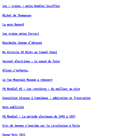
Les « vraies » motos Koehler Escoffier
Michel de Thomasson
La moto Renard
Les vraies motos Ferrari
Bourdache change d’adresse
Du Victoria 50 Nicky au Csepel Panni
Socovel électrique : Le passé du futur
Allons z’enfants…
Le Top Mountain Museum a réouvert
FB Mondial #2 – Les routières : du meilleur au pire
Exposition Vitesse à Compiègne : admiration et frustration
Auto publicité
FB Mondial : La période glorieuse de 1949 à 1957
Eric de Seynes s’exprime sur la circulation à Paris
Epoqu’Auto 2021