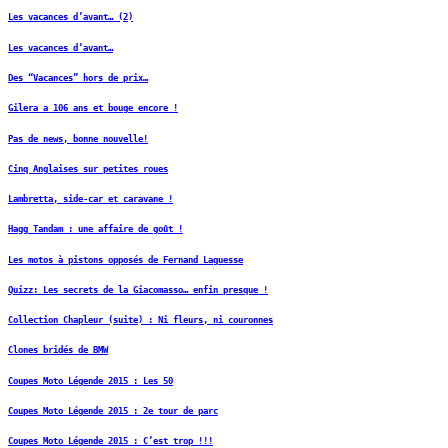
Les vacances d’avant… (2)
Les vacances d’avant…
Des “Vacances” hors de prix…
Gilera a 106 ans et bouge encore !
Pas de news, bonne nouvelle!
Cinq Anglaises sur petites roues
Lambretta, side-car et caravane !
Hagg Tandam : une affaire de goût !
Les motos à pistons opposés de Fernand Laguesse
Quizz: Les secrets de la Giacomasso… enfin presque !
Collection Chapleur (suite) : Ni fleurs, ni couronnes
Clones bridés de BMW
Coupes Moto Légende 2015 : Les 50
Coupes Moto Légende 2015 : 2e tour de parc
Coupes Moto Légende 2015 : C’est trop !!!