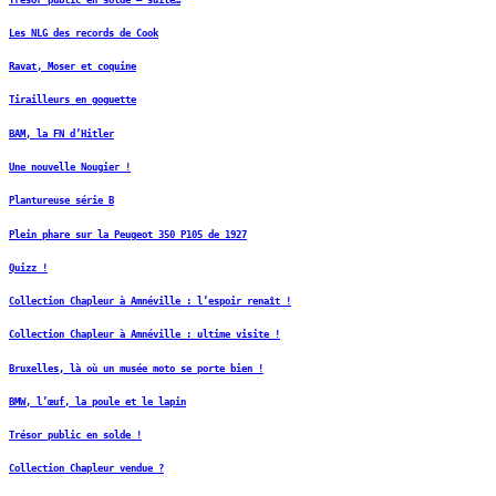
Les NLG des records de Cook
Ravat, Moser et coquine
Tirailleurs en goguette
BAM, la FN d’Hitler
Une nouvelle Nougier !
Plantureuse série B
Plein phare sur la Peugeot 350 P105 de 1927
Quizz !
Collection Chapleur à Amnéville : l’espoir renaît !
Collection Chapleur à Amnéville : ultime visite !
Bruxelles, là où un musée moto se porte bien !
BMW, l’œuf, la poule et le lapin
Trésor public en solde !
Collection Chapleur vendue ?