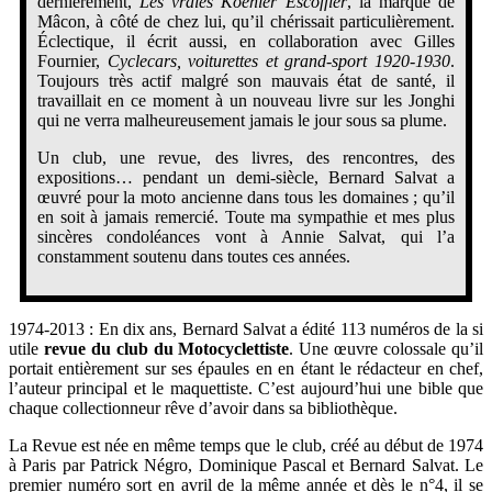
dernièrement,
Les vraies Koehler Escoffier
, la marque de
Mâcon, à côté de chez lui, qu’il chérissait particulièrement.
Éclectique, il écrit aussi, en collaboration avec Gilles
Fournier,
Cyclecars, voiturettes et grand-sport 1920-1930
.
Toujours très actif malgré son mauvais état de santé, il
travaillait en ce moment à un nouveau livre sur les Jonghi
qui ne verra malheureusement jamais le jour sous sa plume.
Un club, une revue, des livres, des rencontres, des
expositions… pendant un demi-siècle, Bernard Salvat a
œuvré pour la moto ancienne dans tous les domaines ; qu’il
en soit à jamais remercié. Toute ma sympathie et mes plus
sincères condoléances vont à Annie Salvat, qui l’a
constamment soutenu dans toutes ces années.
1974-2013 : En dix ans, Bernard Salvat a édité 113 numéros de la si
utile
revue du club du Motocyclettiste
. Une œuvre colossale qu’il
portait entièrement sur ses épaules en en étant le rédacteur en chef,
l’auteur principal et le maquettiste. C’est aujourd’hui une bible que
chaque collectionneur rêve d’avoir dans sa bibliothèque.
La Revue est née en même temps que le club, créé au début de 1974
à Paris par Patrick Négro, Dominique Pascal et Bernard Salvat. Le
premier numéro sort en avril de la même année et dès le n°4, il se