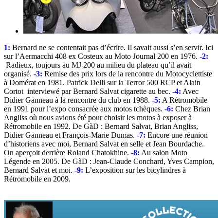
1:
Bernard ne se contentait pas d’écrire. Il savait aussi s’en servir. Ici
sur l’Aermacchi 408 ex Costeux au Moto Journal 200 en 1976.
-2:
Radieux, toujours au MJ 200 au milieu du plateau qu’il avait
organisé.
-3:
Remise des prix lors de la rencontre du Motocyclettiste
à Domérat en 1981. Patrick Delli sur la Terror 500 RCP et Alain
Cortot interviewé par Bernard Salvat cigarette au bec.
-4:
Avec
Didier Ganneau à la rencontre du club en 1988.
-5:
A Rétromobile
en 1991 pour l’expo consacrée aux motos tchèques.
-6:
Chez Brian
Angliss où nous avions été pour choisir les motos à exposer à
Rétromobile en 1992. De GàD : Bernard Salvat, Brian Angliss,
Didier Ganneau et François-Marie Dumas.
-7:
Encore une réunion
d’historiens avec moi, Bernard Salvat en selle et Jean Bourdache.
On aperçoit derrière Roland Chatokhine.
-8:
Au salon Moto
Légende en 2005. De GàD : Jean-Claude Conchard, Yves Campion,
Bernard Salvat et moi.
-9:
L’exposition sur les bicylindres à
Rétromobile en 2009.