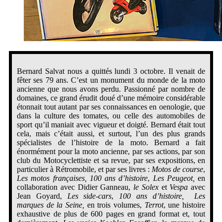
Bernard Salvat nous a quittés lundi 3 octobre. Il venait de
fêter ses 79 ans. C’est un monument du monde de la moto
ancienne que nous avons perdu. Passionné par nombre de
domaines, ce grand érudit doué d’une mémoire considérable
étonnait tout autant par ses connaissances en oenologie, que
dans la culture des tomates, ou celle des automobiles de
sport qu’il maniait avec vigueur et doigté. Bernard était tout
cela, mais c’était aussi, et surtout, l’un des plus grands
spécialistes de l’histoire de la moto. Bernard a fait
énormément pour la moto ancienne, par ses actions, par son
club du Motocyclettiste et sa revue, par ses expositions, en
particulier à Rétromobile, et par ses livres :
Motos de course
,
Les motos françaises, 100 ans d’histoire
,
Les Peugeot,
en
collaboration avec Didier Ganneau,
le Solex
et
Vespa
avec
Jean Goyard,
Les side-cars
,
100 ans d’histoire,
Les
marques de la Seine,
en trois volumes,
Terrot
, une histoire
exhaustive de plus de 600 pages en grand format et, tout