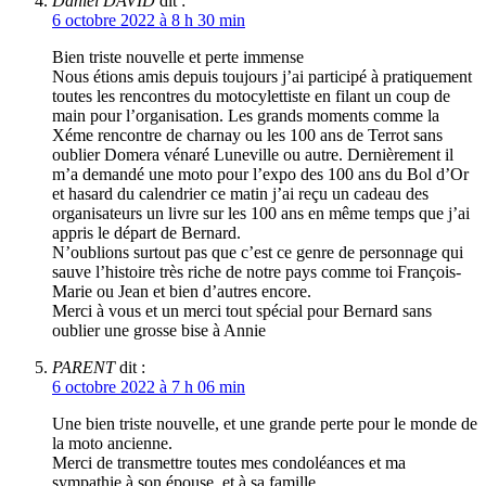
Daniel DAVID
dit :
6 octobre 2022 à 8 h 30 min
Bien triste nouvelle et perte immense
Nous étions amis depuis toujours j’ai participé à pratiquement
toutes les rencontres du motocylettiste en filant un coup de
main pour l’organisation. Les grands moments comme la
Xéme rencontre de charnay ou les 100 ans de Terrot sans
oublier Domera vénaré Luneville ou autre. Dernièrement il
m’a demandé une moto pour l’expo des 100 ans du Bol d’Or
et hasard du calendrier ce matin j’ai reçu un cadeau des
organisateurs un livre sur les 100 ans en même temps que j’ai
appris le départ de Bernard.
N’oublions surtout pas que c’est ce genre de personnage qui
sauve l’histoire très riche de notre pays comme toi François-
Marie ou Jean et bien d’autres encore.
Merci à vous et un merci tout spécial pour Bernard sans
oublier une grosse bise à Annie
PARENT
dit :
6 octobre 2022 à 7 h 06 min
Une bien triste nouvelle, et une grande perte pour le monde de
la moto ancienne.
Merci de transmettre toutes mes condoléances et ma
sympathie à son épouse, et à sa famille.