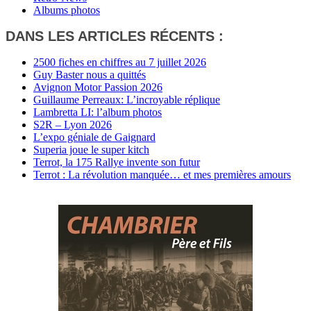
Albums photos
DANS LES ARTICLES RÉCENTS :
2500 fiches en chiffres au 7 juillet 2026
Guy Baster nous a quittés
Avignon Motor Passion 2026
Guillaume Perreaux: L’incroyable réplique
Lambretta LI: l’album photos
S2R – Lyon 2026
L’expo géniale de Gaignard
Superia joue le super kitch
Terrot, la 175 Rallye invente son futur
Terrot : La révolution manquée… et mes premières amours